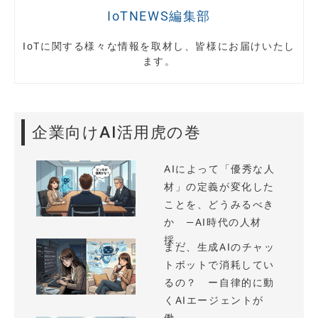
IoTNEWS編集部
IoTに関する様々な情報を取材し、皆様にお届けいたし
ます。
企業向けAI活用虎の巻
AIによって「優秀な人
材」の定義が変化した
ことを、どうみるべき
か —AI時代の人材
採...
まだ、生成AIのチャッ
トボットで消耗してい
るの？ ー自律的に動
くAIエージェントが