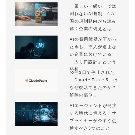
「厳しい・緩い」では
測れないAI規制、6カ
国の規制動向から読み
解く企業の備えとは
AIの費用障壁が下がっ
た今も、導入が進まな
い企業に欠けている
「入り口設計」という
発想
公開3日で停止された
「Claude Fable 5」は
なぜ復活できたのか？
解除の裏側...
AIエージェントが発注
する時代に備える、サ
プライヤーが今すぐ点
検すべき3つのこと