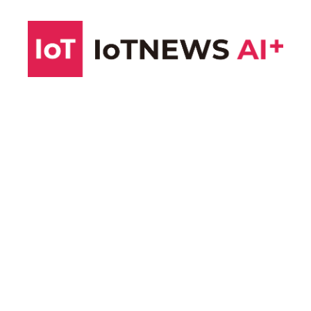
コ
ン
テ
ン
ツ
へ
ス
キ
ッ
プ