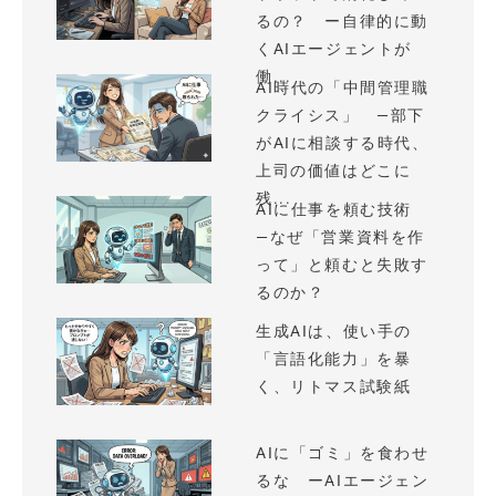
るの？ ー自律的に動
くAIエージェントが
働...
AI時代の「中間管理職
クライシス」 —部下
がAIに相談する時代、
上司の価値はどこに
残...
AIに仕事を頼む技術
—なぜ「営業資料を作
って」と頼むと失敗す
るのか？
生成AIは、使い手の
「言語化能力」を暴
く、リトマス試験紙
AIに「ゴミ」を食わせ
るな ーAIエージェン