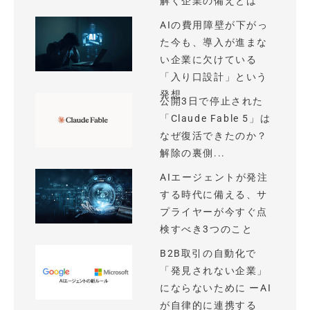
解く企業の備えとは
AIの費用障壁が下がっ
た今も、導入が進まな
い企業に欠けている
「入り口設計」という
発想
公開3日で停止された
「Claude Fable 5」は
なぜ復活できたのか？
解除の裏側...
AIエージェントが発注
する時代に備える、サ
プライヤーが今すぐ点
検すべき3つのこと
B2B取引の自動化で
「発見されない企業」
にならないために ーAI
が自律的に連携する