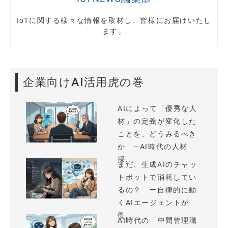
IoTに関する様々な情報を取材し、皆様にお届けいたし
ます。
企業向けAI活用虎の巻
AIによって「優秀な人
材」の定義が変化した
ことを、どうみるべき
か —AI時代の人材
採...
まだ、生成AIのチャッ
トボットで消耗してい
るの？ ー自律的に動
くAIエージェントが
働...
AI時代の「中間管理職