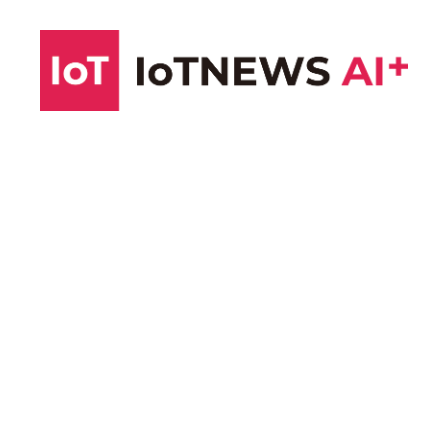
コ
ン
テ
ン
ツ
へ
ス
キ
ッ
プ