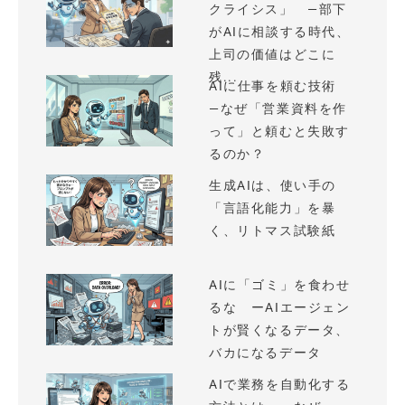
クライシス」 —部下
がAIに相談する時代、
上司の価値はどこに
残...
AIに仕事を頼む技術
—なぜ「営業資料を作
って」と頼むと失敗す
るのか？
生成AIは、使い手の
「言語化能力」を暴
く、リトマス試験紙
AIに「ゴミ」を食わせ
るな ーAIエージェン
トが賢くなるデータ、
バカになるデータ
AIで業務を自動化する