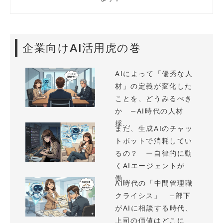
企業向けAI活用虎の巻
AIによって「優秀な人
材」の定義が変化した
ことを、どうみるべき
か —AI時代の人材
採...
まだ、生成AIのチャッ
トボットで消耗してい
るの？ ー自律的に動
くAIエージェントが
働...
AI時代の「中間管理職
クライシス」 —部下
がAIに相談する時代、
上司の価値はどこに