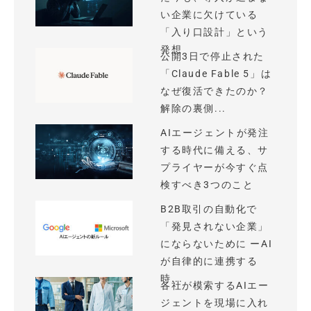
い企業に欠けている
「入り口設計」という
発想
公開3日で停止された
「Claude Fable 5」は
なぜ復活できたのか？
解除の裏側...
AIエージェントが発注
する時代に備える、サ
プライヤーが今すぐ点
検すべき3つのこと
B2B取引の自動化で
「発見されない企業」
にならないために ーAI
が自律的に連携する
時...
各社が模索するAIエー
ジェントを現場に入れ