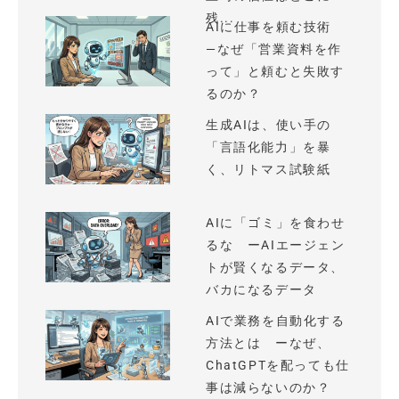
残...
AIに仕事を頼む技術
—なぜ「営業資料を作
って」と頼むと失敗す
るのか？
生成AIは、使い手の
「言語化能力」を暴
く、リトマス試験紙
AIに「ゴミ」を食わせ
るな ーAIエージェン
トが賢くなるデータ、
バカになるデータ
AIで業務を自動化する
方法とは ーなぜ、
ChatGPTを配っても仕
事は減らないのか？