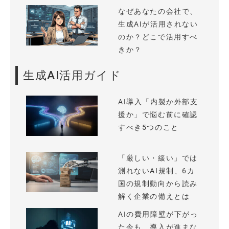
なぜあなたの会社で、
生成AIが活用されない
のか？どこで活用すべ
きか？
生成AI活用ガイド
AI導入「内製か外部支
援か」で悩む前に確認
すべき5つのこと
「厳しい・緩い」では
測れないAI規制、6カ
国の規制動向から読み
解く企業の備えとは
AIの費用障壁が下がっ
た今も、導入が進まな