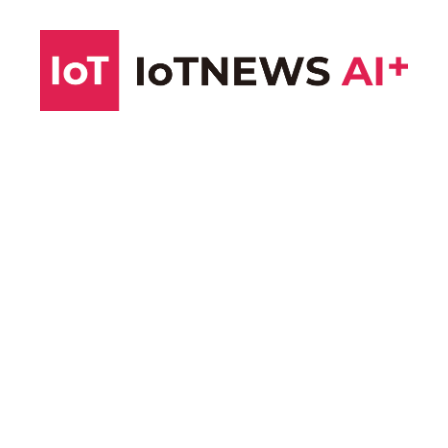
コ
ン
テ
ン
ツ
へ
ス
キ
ッ
プ