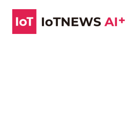
コ
ン
テ
ン
ツ
へ
ス
キ
ッ
プ