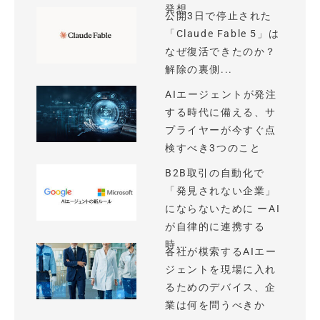
発想
公開3日で停止された
「Claude Fable 5」は
なぜ復活できたのか？
解除の裏側...
AIエージェントが発注
する時代に備える、サ
プライヤーが今すぐ点
検すべき3つのこと
B2B取引の自動化で
「発見されない企業」
にならないために ーAI
が自律的に連携する
時...
各社が模索するAIエー
ジェントを現場に入れ
るためのデバイス、企
業は何を問うべきか