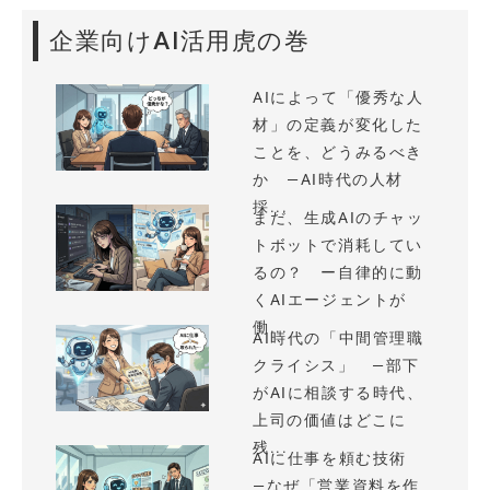
企業向けAI活用虎の巻
AIによって「優秀な人
材」の定義が変化した
ことを、どうみるべき
か —AI時代の人材
採...
まだ、生成AIのチャッ
トボットで消耗してい
るの？ ー自律的に動
くAIエージェントが
働...
AI時代の「中間管理職
クライシス」 —部下
がAIに相談する時代、
上司の価値はどこに
残...
AIに仕事を頼む技術
—なぜ「営業資料を作