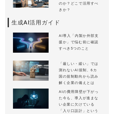
のか？どこで活用すべ
きか？
生成AI活用ガイド
AI導入「内製か外部支
援か」で悩む前に確認
すべき5つのこと
「厳しい・緩い」では
測れないAI規制、6カ
国の規制動向から読み
解く企業の備えとは
AIの費用障壁が下がっ
た今も、導入が進まな
い企業に欠けている
「入り口設計」という