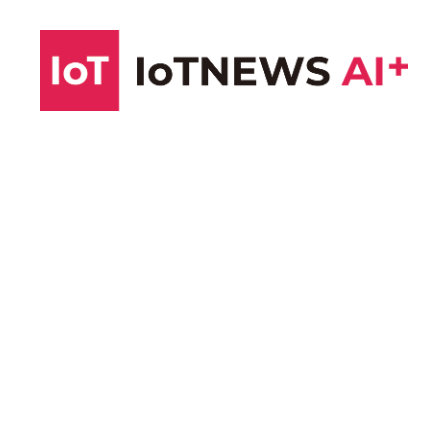
コ
ン
テ
ン
ツ
へ
ス
キ
ッ
プ