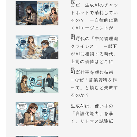
採...
まだ、生成AIのチャッ
トボットで消耗してい
るの？ ー自律的に動
くAIエージェントが
働...
AI時代の「中間管理職
クライシス」 —部下
がAIに相談する時代、
上司の価値はどこに
残...
AIに仕事を頼む技術
—なぜ「営業資料を作
って」と頼むと失敗す
るのか？
生成AIは、使い手の
「言語化能力」を暴
く、リトマス試験紙