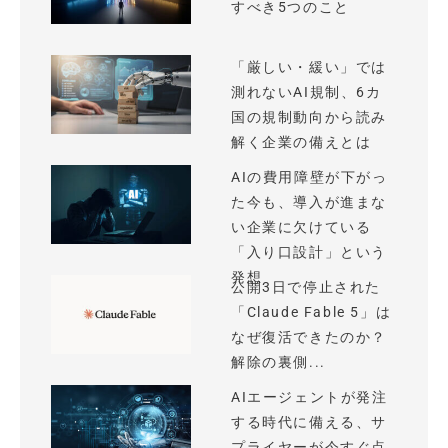
すべき5つのこと
「厳しい・緩い」では
測れないAI規制、6カ
国の規制動向から読み
解く企業の備えとは
AIの費用障壁が下がっ
た今も、導入が進まな
い企業に欠けている
「入り口設計」という
発想
公開3日で停止された
「Claude Fable 5」は
なぜ復活できたのか？
解除の裏側...
AIエージェントが発注
する時代に備える、サ
プライヤーが今すぐ点