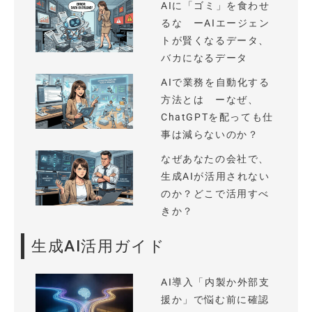
AIに「ゴミ」を食わせ
るな ーAIエージェン
トが賢くなるデータ、
バカになるデータ
AIで業務を自動化する
方法とは ーなぜ、
ChatGPTを配っても仕
事は減らないのか？
なぜあなたの会社で、
生成AIが活用されない
のか？どこで活用すべ
きか？
生成AI活用ガイド
AI導入「内製か外部支
援か」で悩む前に確認