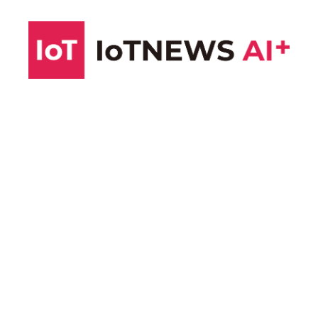
コ
ン
テ
ン
ツ
へ
ス
キ
ッ
プ