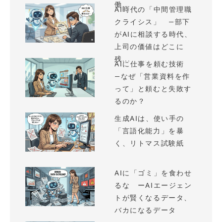
働...
AI時代の「中間管理職
クライシス」 —部下
がAIに相談する時代、
上司の価値はどこに
残...
AIに仕事を頼む技術
—なぜ「営業資料を作
って」と頼むと失敗す
るのか？
生成AIは、使い手の
「言語化能力」を暴
く、リトマス試験紙
AIに「ゴミ」を食わせ
るな ーAIエージェン
トが賢くなるデータ、
バカになるデータ