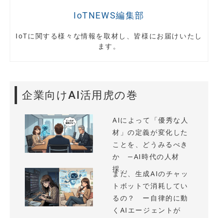
IoTNEWS編集部
IoTに関する様々な情報を取材し、皆様にお届けいたし
ます。
企業向けAI活用虎の巻
AIによって「優秀な人
材」の定義が変化した
ことを、どうみるべき
か —AI時代の人材
採...
まだ、生成AIのチャッ
トボットで消耗してい
るの？ ー自律的に動
くAIエージェントが