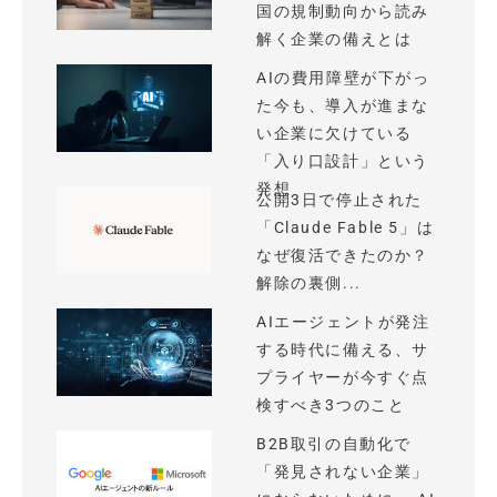
国の規制動向から読み
解く企業の備えとは
AIの費用障壁が下がっ
た今も、導入が進まな
い企業に欠けている
「入り口設計」という
発想
公開3日で停止された
「Claude Fable 5」は
なぜ復活できたのか？
解除の裏側...
AIエージェントが発注
する時代に備える、サ
プライヤーが今すぐ点
検すべき3つのこと
B2B取引の自動化で
「発見されない企業」