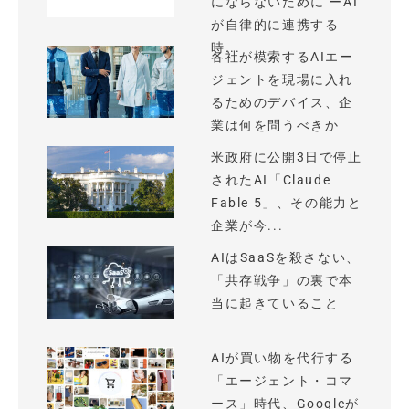
にならないために ーAI
が自律的に連携する
時...
各社が模索するAIエー
ジェントを現場に入れ
るためのデバイス、企
業は何を問うべきか
米政府に公開3日で停止
されたAI「Claude
Fable 5」、その能力と
企業が今...
AIはSaaSを殺さない、
「共存戦争」の裏で本
当に起きていること
AIが買い物を代行する
「エージェント・コマ
ース」時代、Googleが