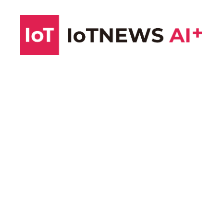
コ
ン
テ
ン
ツ
へ
ス
キ
ッ
プ