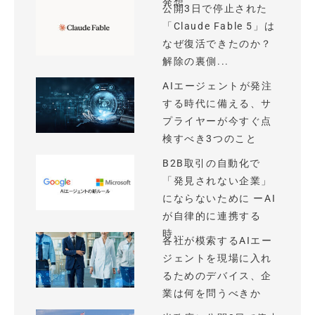
発想
公開3日で停止された
「Claude Fable 5」は
なぜ復活できたのか？
解除の裏側...
AIエージェントが発注
する時代に備える、サ
プライヤーが今すぐ点
検すべき3つのこと
B2B取引の自動化で
「発見されない企業」
にならないために ーAI
が自律的に連携する
時...
各社が模索するAIエー
ジェントを現場に入れ
るためのデバイス、企
業は何を問うべきか