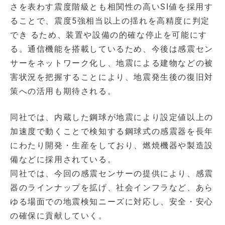
さを表わす震度階級とも相関性の高いSI値を採用す
ることで、震度5強相当以上の揺れを高精度に判定
でき るため、装置や設備の的確な停止を可能にす
る。通信機能を搭載しているため、今後は感震セン
サーをネットワーク化し、地震による建物などの被
害状況を把握することにより、地震発生後の復旧対
策への活用も期待される。
同社では、内蔵した鋼球が地震により設定値以上の
加速度で動くことで検知する鋼球式の感震器を長年
にわたり開発・生産をしており、燃焼機器や製造設
備などに採用されている。
同社では、今回の感震センサーの提供により、感震
器のラインナップを拡げ、社会インフラなど、あら
ゆる場面での地震検知ニーズに対応し、安全・安心
の確保に貢献していく。