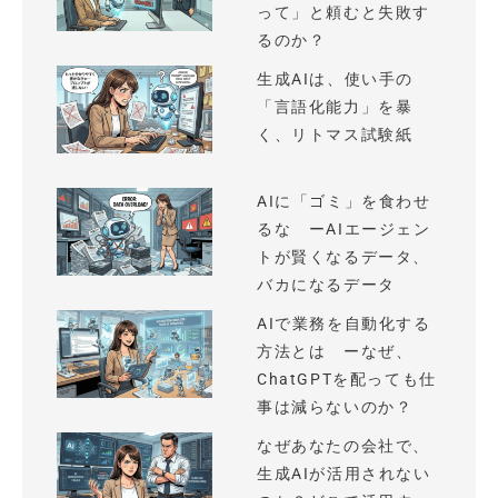
って」と頼むと失敗す
るのか？
生成AIは、使い手の
「言語化能力」を暴
く、リトマス試験紙
AIに「ゴミ」を食わせ
るな ーAIエージェン
トが賢くなるデータ、
バカになるデータ
AIで業務を自動化する
方法とは ーなぜ、
ChatGPTを配っても仕
事は減らないのか？
なぜあなたの会社で、
生成AIが活用されない