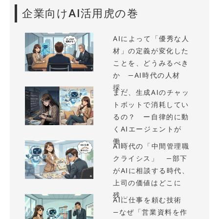
企業向けAI活用虎の巻
AIによって「優秀な人
材」の定義が変化した
ことを、どうみるべき
か —AI時代の人材
採...
まだ、生成AIのチャッ
トボットで消耗してい
るの？ ー自律的に動
くAIエージェントが
働...
AI時代の「中間管理職
クライシス」 —部下
がAIに相談する時代、
上司の価値はどこに
残...
AIに仕事を頼む技術
—なぜ「営業資料を作