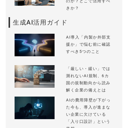
のか？どこで活用すべ
きか？
生成AI活用ガイド
AI導入「内製か外部支
援か」で悩む前に確認
すべき5つのこと
「厳しい・緩い」では
測れないAI規制、6カ
国の規制動向から読み
解く企業の備えとは
AIの費用障壁が下がっ
た今も、導入が進まな
い企業に欠けている
「入り口設計」という