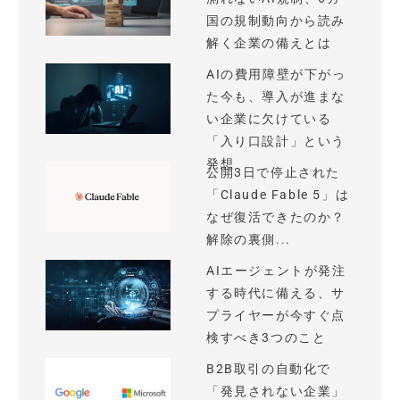
国の規制動向から読み
解く企業の備えとは
AIの費用障壁が下がっ
た今も、導入が進まな
い企業に欠けている
「入り口設計」という
発想
公開3日で停止された
「Claude Fable 5」は
なぜ復活できたのか？
解除の裏側...
AIエージェントが発注
する時代に備える、サ
プライヤーが今すぐ点
検すべき3つのこと
B2B取引の自動化で
「発見されない企業」