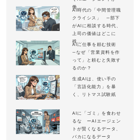
働...
AI時代の「中間管理職
クライシス」 —部下
がAIに相談する時代、
上司の価値はどこに
残...
AIに仕事を頼む技術
—なぜ「営業資料を作
って」と頼むと失敗す
るのか？
生成AIは、使い手の
「言語化能力」を暴
く、リトマス試験紙
AIに「ゴミ」を食わせ
るな ーAIエージェン
トが賢くなるデータ、
バカになるデータ