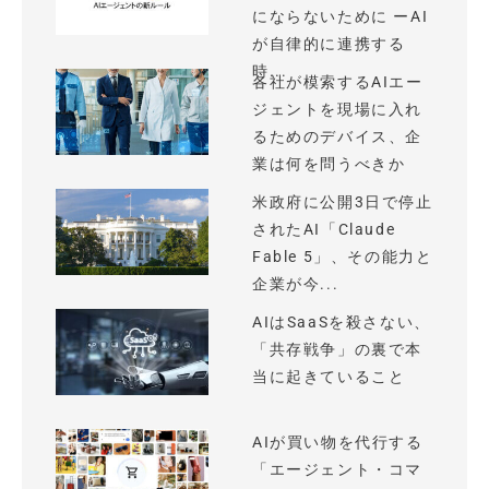
にならないために ーAI
が自律的に連携する
時...
各社が模索するAIエー
ジェントを現場に入れ
るためのデバイス、企
業は何を問うべきか
米政府に公開3日で停止
されたAI「Claude
Fable 5」、その能力と
企業が今...
AIはSaaSを殺さない、
「共存戦争」の裏で本
当に起きていること
AIが買い物を代行する
「エージェント・コマ