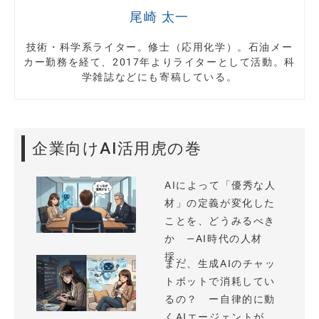
尾崎 太一
技術・科学系ライター。修士（応用化学）。石油メー
カー勤務を経て、2017年よりライターとして活動。科
学雑誌などにも寄稿している。
企業向けAI活用虎の巻
AIによって「優秀な人
材」の定義が変化した
ことを、どうみるべき
か —AI時代の人材
採...
まだ、生成AIのチャッ
トボットで消耗してい
るの？ ー自律的に動
くAIエージェントが