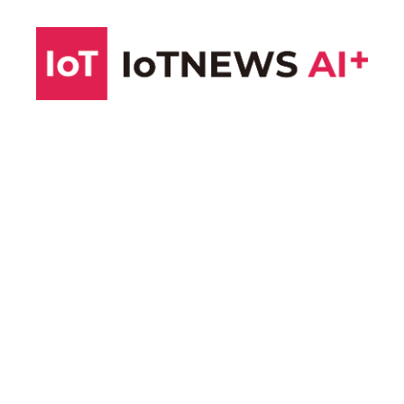
コ
ン
テ
ン
ツ
へ
ス
キ
ッ
プ