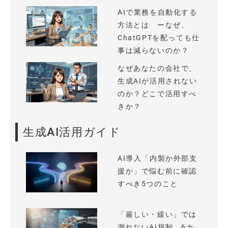
AIで業務を自動化する
方法とは ーなぜ、
ChatGPTを配っても仕
事は減らないのか？
なぜあなたの会社で、
生成AIが活用されない
のか？どこで活用すべ
きか？
生成AI活用ガイド
AI導入「内製か外部支
援か」で悩む前に確認
すべき5つのこと
「厳しい・緩い」では
測れないAI規制、6カ