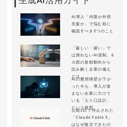
生成AI活用ガイド
AI導入「内製か外部
支援か」で悩む前に
確認すべき5つのこと
「厳しい・緩い」で
は測れないAI規制、6
カ国の規制動向から
読み解く企業の備え
とは
AIの費用障壁が下が
った今も、導入が進
まない企業に欠けて
いる「入り口設計」
という発想
公開3日で停止された
「Claude Fable 5」
はなぜ復活できたの