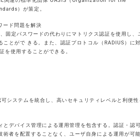
準化団体 OASIS（Organization for the
 Standards）が策定。
スワード問題を解決
sforce利用時、固定パスワードの代わりにマトリクス認証を使用し
ことがで きる。また、認証プロトコル（RADIUS）に
認証を使用することができる。
証・認可システムを統合し、高いセキュリティレベルと利便
ィとデバイス管理による運用管理を包含する。認証・認
T技術者を配置することなく、ユーザ自身による運用が可