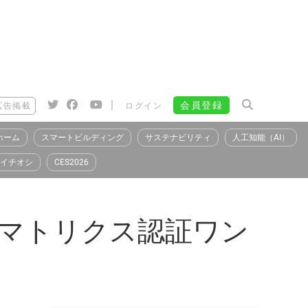
|
会員登録
広告掲載
ログイン
ホーム
スマートビルディング
サステナビリティ
人工知能（AI）
イチオシ
CES2026
働する「マトリクス認証ワン