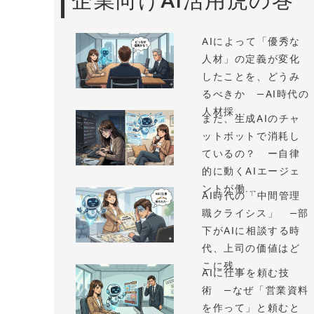
企業向けAI活用虎の巻
AIによって「優秀な
人材」の定義が変化
したことを、どうみ
るべきか —AI時代の
人材採...
まだ、生成AIのチャ
ットボットで消耗し
ているの？ ー自律
的に動くAIエージェ
ントが働...
AI時代の「中間管理
職クライシス」 —部
下がAIに相談する時
代、上司の価値はど
こに残...
AIに仕事を頼む技
術 —なぜ「営業資料
を作って」と頼むと