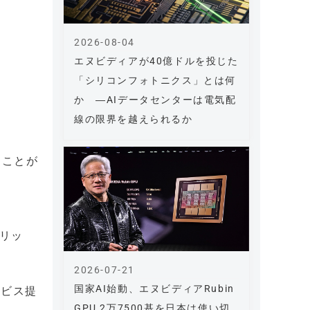
2026-08-04
エヌビディアが40億ドルを投じた
「シリコンフォトニクス」とは何
か ―AIデータセンターは電気配
線の限界を越えられるか
ることが
ブリッ
2026-07-21
国家AI始動、エヌビディアRubin
サービス提
GPU 2万7500基を日本は使い切