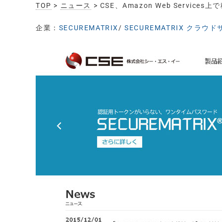
TOP
>
ニュース
> CSE、Amazon Web Ser
企業：
SECUREMATRIX
/
SECUREMATRIX クラウ