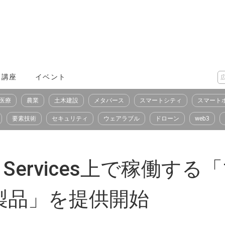
X講座
イベント
医療
農業
土木建設
メタバース
スマートシティ
スマート
要素技術
セキュリティ
ウェアラブル
ドローン
web3
Web Services上で稼
製品」を提供開始