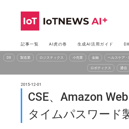
コ
ン
テ
ン
ツ
記事一覧
AI虎の巻
生成AI活用ガイド
D
へ
DX
製造業
ロジスティクス
小売業
金融
ヘルスケア・
ス
キ
ロボティクス
通信
ッ
プ
2015-12-01
CSE、Amazon 
タイムパスワード