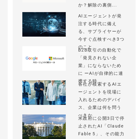
か？解除の裏側...
AIエージェントが発
注する時代に備え
る、サプライヤーが
今すぐ点検すべき3つ
のこと
B2B取引の自動化で
「発見されない企
業」にならないため
に ーAIが自律的に連
携する時...
各社が模索するAIエ
ージェントを現場に
入れるためのデバイ
ス、企業は何を問う
べきか
米政府に公開3日で停
止されたAI「Claude
Fable 5」、その能力