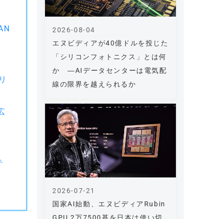
AN
2026-08-04
エヌビディアが40億ドルを投じた
「シリコンフォトニクス」とは何
か ―AIデータセンターは電気配
ソリ
線の限界を越えられるか
広
テ
2026-07-21
国家AI始動、エヌビディアRubin
GPU 2万7500基を日本は使い切