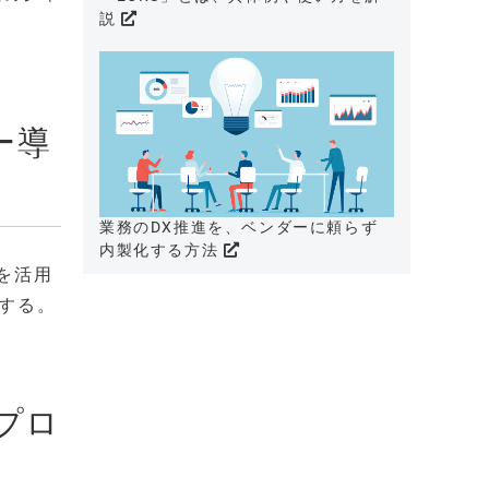
説
ー導
業務のDX推進を、ベンダーに頼らず
内製化する方法
を活用
証する。
プロ