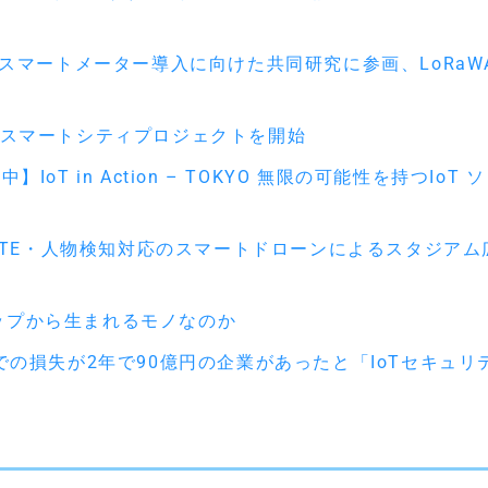
水道スマートメーター導入に向けた共同研究に参画、LoRaW
用のスマートシティプロジェクトを開始
込受付中】IoT in Action – TOKYO 無限の可能性を持つIoT 
G LTE・人物検知対応のスマートドローンによるスタジアム
ップから生まれるモノなのか
連での損失が2年で90億円の企業があったと「IoTセキュリ