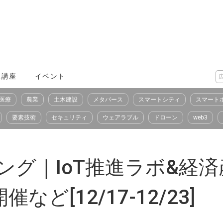
X講座
イベント
医療
農業
土木建設
メタバース
スマートシティ
スマート
要素技術
セキュリティ
ウェアラブル
ドローン
web3
キング｜IoT推進ラボ&経
ど[12/17-12/23]