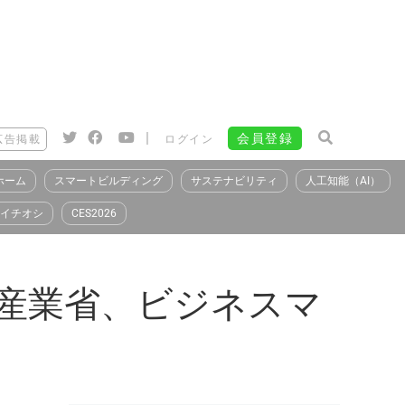
|
会員登録
広告掲載
ログイン
ホーム
スマートビルディング
サステナビリティ
人工知能（AI）
イチオシ
CES2026
済産業省、ビジネスマ