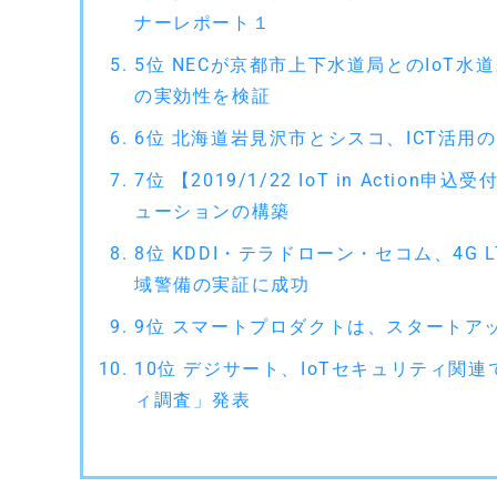
ナーレポート１
5位 NECが京都市上下水道局とのIoT
の実効性を検証
6位 北海道岩見沢市とシスコ、ICT活
7位 【2019/1/22 IoT in Action申
ューションの構築
8位 KDDI・テラドローン・セコム、4
域警備の実証に成功
9位 スマートプロダクトは、スタートア
10位 デジサート、IoTセキュリティ関
ィ調査」発表