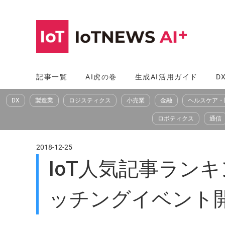
コ
ン
テ
ン
ツ
記事一覧
AI虎の巻
生成AI活用ガイド
D
へ
DX
製造業
ロジスティクス
小売業
金融
ヘルスケア・
ス
キ
ロボティクス
通信
ッ
プ
2018-12-25
IoT人気記事ラン
ッチングイベント開催な