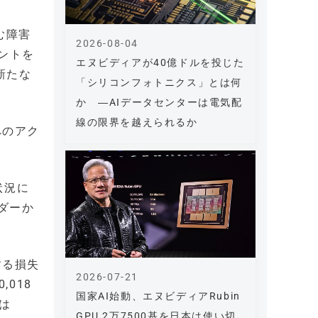
む障害
2026-08-04
ントを
エヌビディアが40億ドルを投じた
新たな
「シリコンフォトニクス」とは何
か ―AIデータセンターは電気配
線の限界を越えられるか
へのアク
状況に
ダーか
する損失
2026-07-21
,018
国家AI始動、エヌビディアRubin
は
GPU 2万7500基を日本は使い切