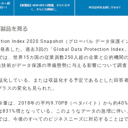
ction Index 2020 Snapshot（グローバル データ保護
過去3回の「Global Data Protection Index
は、世界15カ国の従業員数250人超の企業と公的機関
先進技術がデータ保護の準備態勢に与える影響について調査
益化している、または収益化する予定であるとした回答
え、プラスの変化も見られた。
は、2018年の平均9.70PB（ペタバイト）から約40
Bからは831%増となっている。このようなデータの急増に伴
ンでは、今後のすべてのビジネスニーズに対応することは