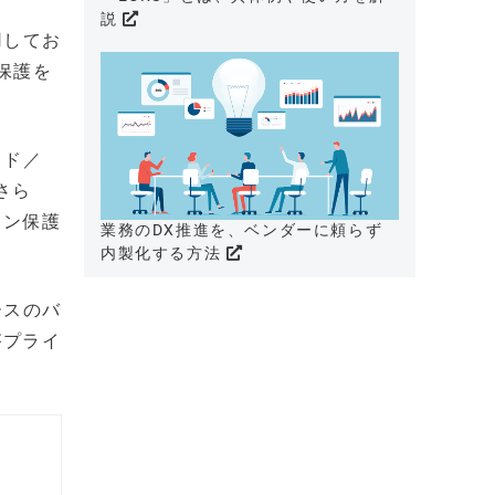
説
用してお
保護を
ウド／
さら
ョン保護
業務のDX推進を、ベンダーに頼らず
内製化する方法
ースのバ
がプライ