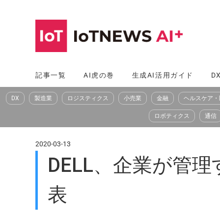
コ
ン
テ
ン
ツ
記事一覧
AI虎の巻
生成AI活用ガイド
D
へ
DX
製造業
ロジスティクス
小売業
金融
ヘルスケア・
ス
キ
ロボティクス
通信
ッ
プ
2020-03-13
DELL、企業が管理
表