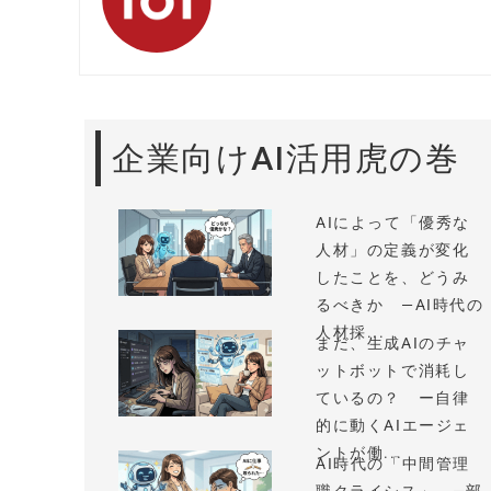
企業向けAI活用虎の巻
AIによって「優秀な
人材」の定義が変化
したことを、どうみ
るべきか —AI時代の
人材採...
まだ、生成AIのチャ
ットボットで消耗し
ているの？ ー自律
的に動くAIエージェ
ントが働...
AI時代の「中間管理