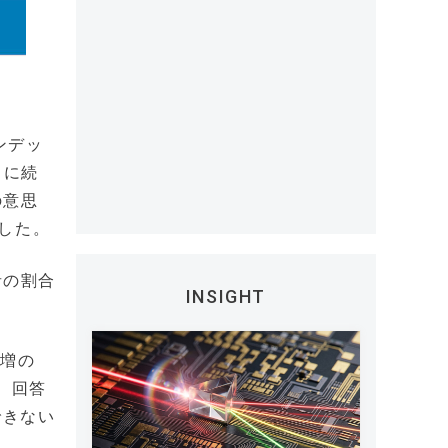
インデッ
」に続
の意思
した。
者の割合
INSIGHT
%増の
い、回答
できない