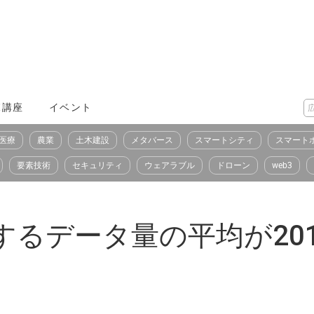
X講座
イベント
医療
農業
土木建設
メタバース
スマートシティ
スマート
要素技術
セキュリティ
ウェアラブル
ドローン
web3
するデータ量の平均が201