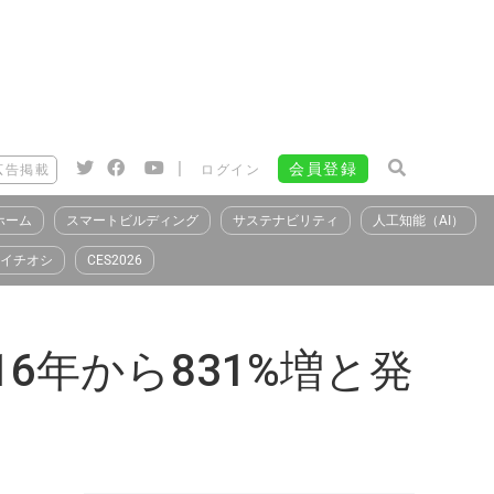
|
会員登録
広告掲載
ログイン
ホーム
スマートビルディング
サステナビリティ
人工知能（AI）
イチオシ
CES2026
6年から831%増と発