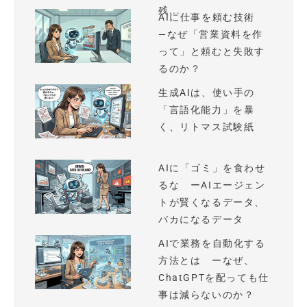
残...
AIに仕事を頼む技術
—なぜ「営業資料を作
って」と頼むと失敗す
るのか？
生成AIは、使い手の
「言語化能力」を暴
く、リトマス試験紙
AIに「ゴミ」を食わせ
るな ーAIエージェン
トが賢くなるデータ、
バカになるデータ
AIで業務を自動化する
方法とは ーなぜ、
ChatGPTを配っても仕
事は減らないのか？