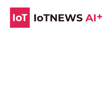
コ
ン
テ
ン
ツ
へ
ス
キ
ッ
プ