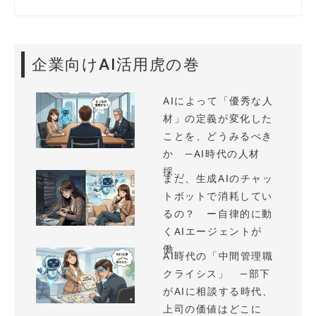
企業向けAI活用虎の巻
AIによって「優秀な人
材」の定義が変化した
ことを、どうみるべき
か —AI時代の人材
採...
まだ、生成AIのチャッ
トボットで消耗してい
るの？ ー自律的に動
くAIエージェントが
働...
AI時代の「中間管理職
クライシス」 —部下
がAIに相談する時代、
上司の価値はどこに