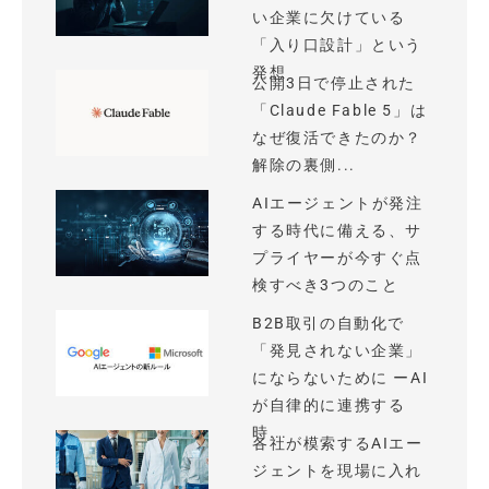
い企業に欠けている
「入り口設計」という
発想
公開3日で停止された
「Claude Fable 5」は
なぜ復活できたのか？
解除の裏側...
AIエージェントが発注
する時代に備える、サ
プライヤーが今すぐ点
検すべき3つのこと
B2B取引の自動化で
「発見されない企業」
にならないために ーAI
が自律的に連携する
時...
各社が模索するAIエー
ジェントを現場に入れ