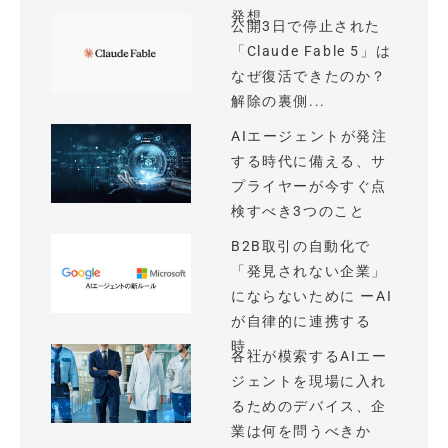
発想
公開3日で停止された
「Claude Fable 5」は
なぜ復活できたのか？
解除の裏側...
AIエージェントが発注
する時代に備える、サ
プライヤーが今すぐ点
検すべき3つのこと
B2B取引の自動化で
「発見されない企業」
にならないために ーAI
が自律的に連携する
時...
各社が模索するAIエー
ジェントを現場に入れ
るためのデバイス、企
業は何を問うべきか