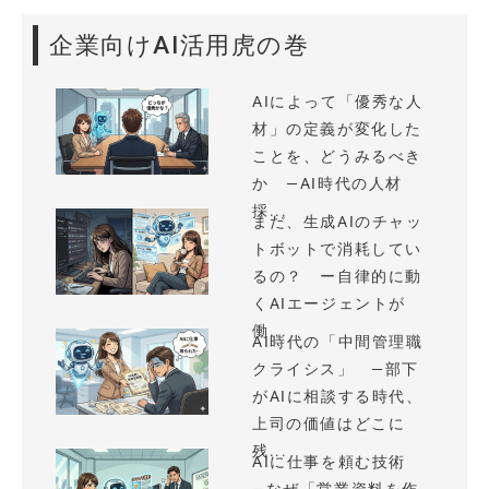
企業向けAI活用虎の巻
AIによって「優秀な人
材」の定義が変化した
ことを、どうみるべき
か —AI時代の人材
採...
まだ、生成AIのチャッ
トボットで消耗してい
るの？ ー自律的に動
くAIエージェントが
働...
AI時代の「中間管理職
クライシス」 —部下
がAIに相談する時代、
上司の価値はどこに
残...
AIに仕事を頼む技術