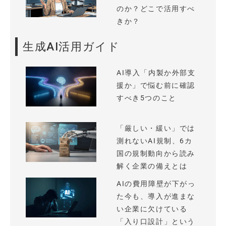
のか？どこで活用すべ
きか？
生成AI活用ガイド
AI導入「内製か外部支
援か」で悩む前に確認
すべき5つのこと
「厳しい・緩い」では
測れないAI規制、6カ
国の規制動向から読み
解く企業の備えとは
AIの費用障壁が下がっ
た今も、導入が進まな
い企業に欠けている
「入り口設計」という