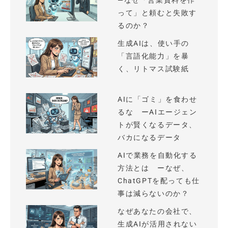
—なぜ「営業資料を作
って」と頼むと失敗す
るのか？
生成AIは、使い手の
「言語化能力」を暴
く、リトマス試験紙
AIに「ゴミ」を食わせ
るな ーAIエージェン
トが賢くなるデータ、
バカになるデータ
AIで業務を自動化する
方法とは ーなぜ、
ChatGPTを配っても仕
事は減らないのか？
なぜあなたの会社で、
生成AIが活用されない