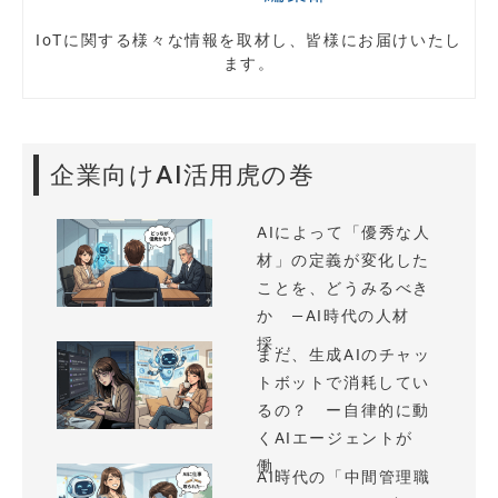
IoTに関する様々な情報を取材し、皆様にお届けいたし
ます。
企業向けAI活用虎の巻
AIによって「優秀な人
材」の定義が変化した
ことを、どうみるべき
か —AI時代の人材
採...
まだ、生成AIのチャッ
トボットで消耗してい
るの？ ー自律的に動
くAIエージェントが
働...
AI時代の「中間管理職