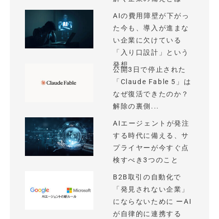
AIの費用障壁が下がっ
た今も、導入が進まな
い企業に欠けている
「入り口設計」という
発想
公開3日で停止された
「Claude Fable 5」は
なぜ復活できたのか？
解除の裏側...
AIエージェントが発注
する時代に備える、サ
プライヤーが今すぐ点
検すべき3つのこと
B2B取引の自動化で
「発見されない企業」
にならないために ーAI
が自律的に連携する