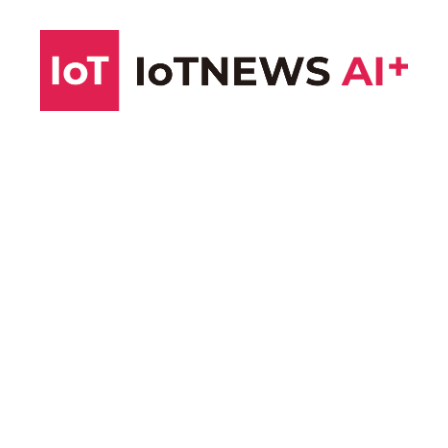
コ
ン
テ
ン
ツ
へ
ス
キ
ッ
プ