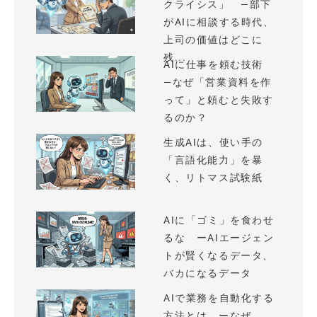
クライシス」 —部下
がAIに相談する時代、
上司の価値はどこに
残...
AIに仕事を頼む技術
—なぜ「営業資料を作
って」と頼むと失敗す
るのか？
生成AIは、使い手の
「言語化能力」を暴
く、リトマス試験紙
AIに「ゴミ」を食わせ
るな ーAIエージェン
トが賢くなるデータ、
バカになるデータ
AIで業務を自動化する
方法とは ーなぜ、