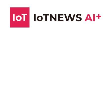
コ
ン
テ
ン
ツ
へ
ス
キ
ッ
プ