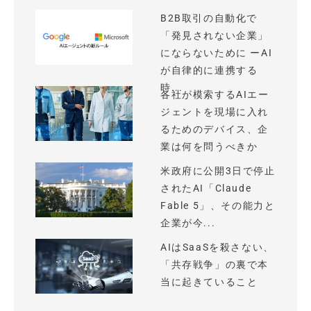
B2B取引の自動化で
「発見されない企業」
にならないために ーAI
が自律的に連携する
時...
各社が模索するAIエー
ジェントを現場に入れ
るためのデバイス、企
業は何を問うべきか
米政府に公開3日で停止
されたAI「Claude
Fable 5」、その能力と
企業が今...
AIはSaaSを殺さない、
「共存戦争」の裏で本
当に起きていること