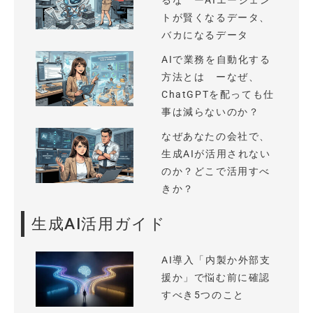
るな ーAIエージェン
トが賢くなるデータ、
バカになるデータ
AIで業務を自動化する
方法とは ーなぜ、
ChatGPTを配っても仕
事は減らないのか？
なぜあなたの会社で、
生成AIが活用されない
のか？どこで活用すべ
きか？
生成AI活用ガイド
AI導入「内製か外部支
援か」で悩む前に確認
すべき5つのこと