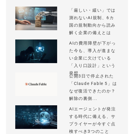
「厳しい・緩い」では
測れないAI規制、6カ
国の規制動向から読み
解く企業の備えとは
AIの費用障壁が下がっ
た今も、導入が進まな
い企業に欠けている
「入り口設計」という
発想
公開3日で停止された
「Claude Fable 5」は
なぜ復活できたのか？
解除の裏側...
AIエージェントが発注
する時代に備える、サ
プライヤーが今すぐ点
検すべき3つのこと