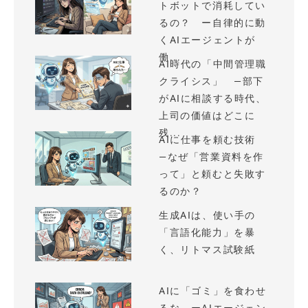
トボットで消耗してい
るの？ ー自律的に動
くAIエージェントが
働...
AI時代の「中間管理職
クライシス」 —部下
がAIに相談する時代、
上司の価値はどこに
残...
AIに仕事を頼む技術
—なぜ「営業資料を作
って」と頼むと失敗す
るのか？
生成AIは、使い手の
「言語化能力」を暴
く、リトマス試験紙
AIに「ゴミ」を食わせ