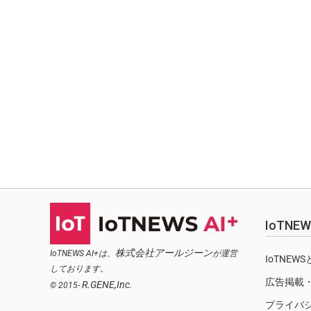
IoTN
株式会社アールジーン
IoTNEWS AI+は、
が運営
IoTNEW
しております。
広告掲載
R.GENE,Inc.
© 2015-
プライバ