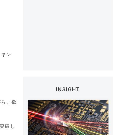
ンキン
INSIGHT
がら、欲
を突破し