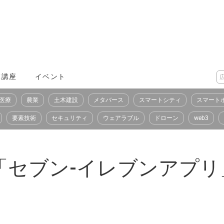
X講座
イベント
医療
農業
土木建設
メタバース
スマートシティ
スマート
要素技術
セキュリティ
ウェアラブル
ドローン
web3
「セブン-イレブンアプリ