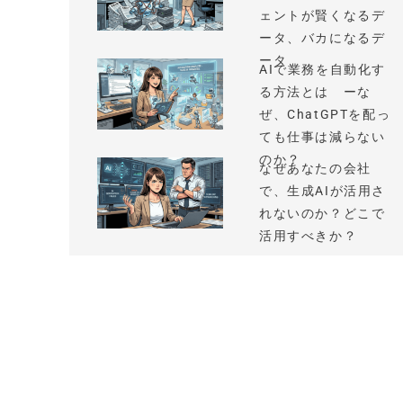
ェントが賢くなるデ
ータ、バカになるデ
ータ
AIで業務を自動化す
る方法とは ーな
ぜ、ChatGPTを配っ
ても仕事は減らない
のか？
なぜあなたの会社
で、生成AIが活用さ
れないのか？どこで
活用すべきか？