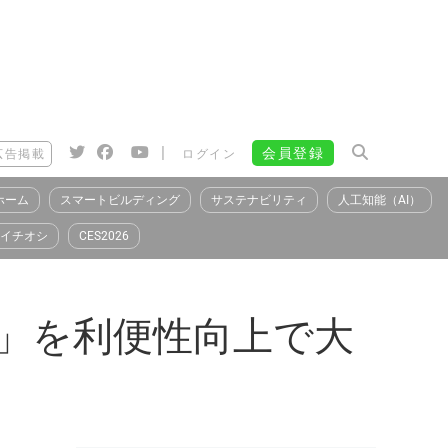
|
会員登録
広告掲載
ログイン
ホーム
スマートビルディング
サステナビリティ
人工知能（AI）
イチオシ
CES2026
」を利便性向上で大