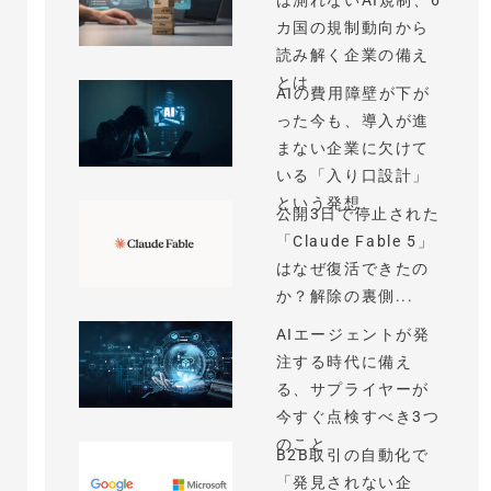
は測れないAI規制、6
カ国の規制動向から
読み解く企業の備え
とは
AIの費用障壁が下が
った今も、導入が進
まない企業に欠けて
いる「入り口設計」
という発想
公開3日で停止された
「Claude Fable 5」
はなぜ復活できたの
か？解除の裏側...
AIエージェントが発
注する時代に備え
る、サプライヤーが
今すぐ点検すべき3つ
のこと
B2B取引の自動化で
「発見されない企