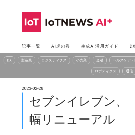
コ
ン
テ
ン
ツ
記事一覧
AI虎の巻
生成AI活用ガイド
D
へ
DX
製造業
ロジスティクス
小売業
金融
ヘルスケア・
ス
キ
ロボティクス
通信
ッ
プ
2023-02-28
セブンイレブン、
幅リニューアル