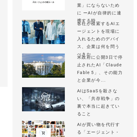
業」にならないため
に ーAIが自律的に連
携する時...
各社が模索するAIエ
ージェントを現場に
入れるためのデバイ
ス、企業は何を問う
べきか
米政府に公開3日で停
止されたAI「Claude
Fable 5」、その能力
と企業が今...
AIはSaaSを殺さな
い、「共存戦争」の
裏で本当に起きてい
ること
AIが買い物を代行す
る「エージェント・