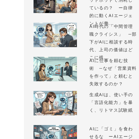
ットボットで消耗し
ているの？ ー自律
的に動くAIエージェ
ントが働...
AI時代の「中間管理
職クライシス」 —部
下がAIに相談する時
代、上司の価値はど
こに残...
AIに仕事を頼む技
術 —なぜ「営業資料
を作って」と頼むと
失敗するのか？
生成AIは、使い手の
「言語化能力」を暴
く、リトマス試験紙
AIに「ゴミ」を食わ
せるな ーAIエージ