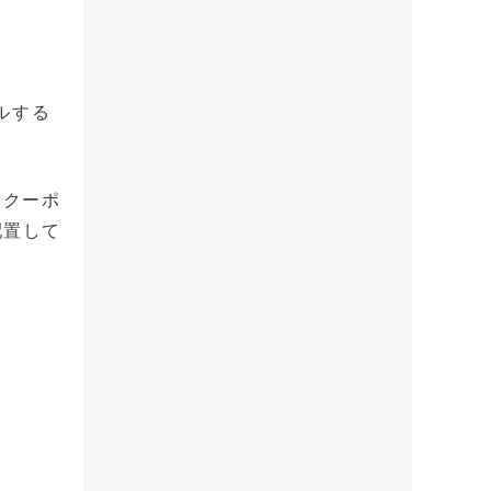
ルする
たクーポ
配置して