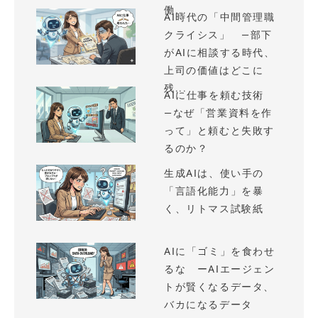
働...
AI時代の「中間管理職
クライシス」 —部下
がAIに相談する時代、
上司の価値はどこに
残...
AIに仕事を頼む技術
—なぜ「営業資料を作
って」と頼むと失敗す
るのか？
生成AIは、使い手の
「言語化能力」を暴
く、リトマス試験紙
AIに「ゴミ」を食わせ
るな ーAIエージェン
トが賢くなるデータ、
バカになるデータ