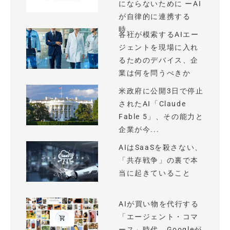
にならないために ーAI
が自律的に連携する
時...
各社が模索するAIエー
ジェントを現場に入れ
るためのデバイス、企
業は何を問うべきか
米政府に公開3日で停止
されたAI「Claude
Fable 5」、その能力と
企業が今...
AIはSaaSを殺さない、
「共存戦争」の裏で本
当に起きていること
AIが買い物を代行する
「エージェント・コマ
ース」時代、Googleが