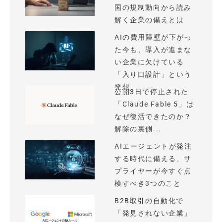
国の規制動向から読み
解く企業の備えとは
AIの費用障壁が下がっ
た今も、導入が進まな
い企業に欠けている
「入り口設計」という
発想
公開3日で停止された
「Claude Fable 5」は
なぜ復活できたのか？
解除の裏側...
AIエージェントが発注
する時代に備える、サ
プライヤーが今すぐ点
検すべき3つのこと
B2B取引の自動化で
「発見されない企業」