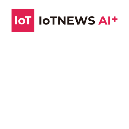
コ
ン
テ
ン
ツ
へ
ス
キ
ッ
プ