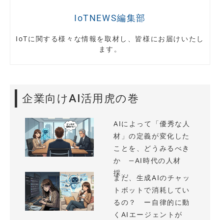
IoTNEWS編集部
IoTに関する様々な情報を取材し、皆様にお届けいたし
ます。
企業向けAI活用虎の巻
AIによって「優秀な人
材」の定義が変化した
ことを、どうみるべき
か —AI時代の人材
採...
まだ、生成AIのチャッ
トボットで消耗してい
るの？ ー自律的に動
くAIエージェントが