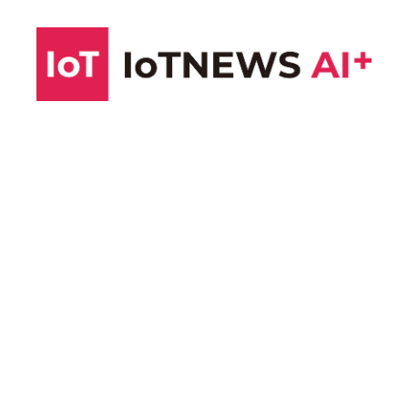
コ
ン
テ
ン
ツ
へ
ス
キ
ッ
プ