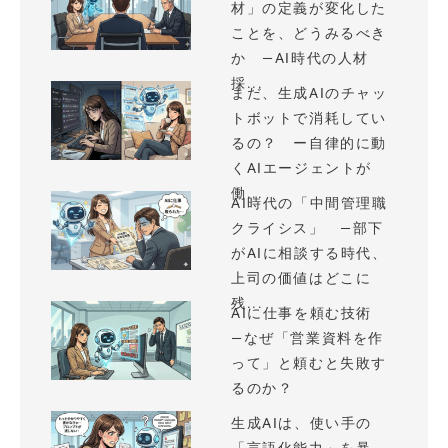
材」の定義が変化した
ことを、どうみるべき
か —AI時代の人材
採...
まだ、生成AIのチャッ
トボットで消耗してい
るの？ ー自律的に動
くAIエージェントが
働...
AI時代の「中間管理職
クライシス」 —部下
がAIに相談する時代、
上司の価値はどこに
残...
AIに仕事を頼む技術
—なぜ「営業資料を作
って」と頼むと失敗す
るのか？
生成AIは、使い手の