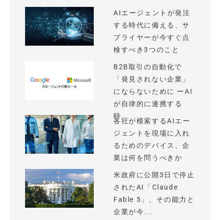
AIエージェントが発注
する時代に備える、サ
プライヤーが今すぐ点
検すべき3つのこと
B2B取引の自動化で
「発見されない企業」
にならないために ーAI
が自律的に連携する
時...
各社が模索するAIエー
ジェントを現場に入れ
るためのデバイス、企
業は何を問うべきか
米政府に公開3日で停止
されたAI「Claude
Fable 5」、その能力と
企業が今...