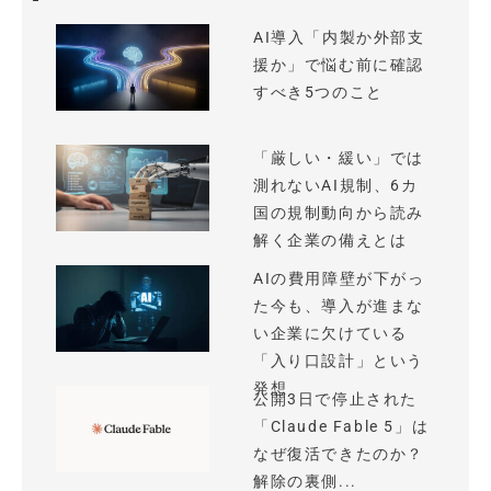
AI導入「内製か外部支
援か」で悩む前に確認
すべき5つのこと
「厳しい・緩い」では
測れないAI規制、6カ
国の規制動向から読み
解く企業の備えとは
AIの費用障壁が下がっ
た今も、導入が進まな
い企業に欠けている
「入り口設計」という
発想
公開3日で停止された
「Claude Fable 5」は
なぜ復活できたのか？
解除の裏側...