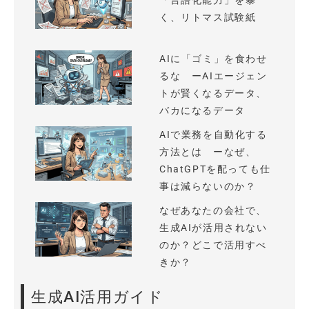
「言語化能力」を暴
く、リトマス試験紙
AIに「ゴミ」を食わせ
るな ーAIエージェン
トが賢くなるデータ、
バカになるデータ
AIで業務を自動化する
方法とは ーなぜ、
ChatGPTを配っても仕
事は減らないのか？
なぜあなたの会社で、
生成AIが活用されない
のか？どこで活用すべ
きか？
生成AI活用ガイド