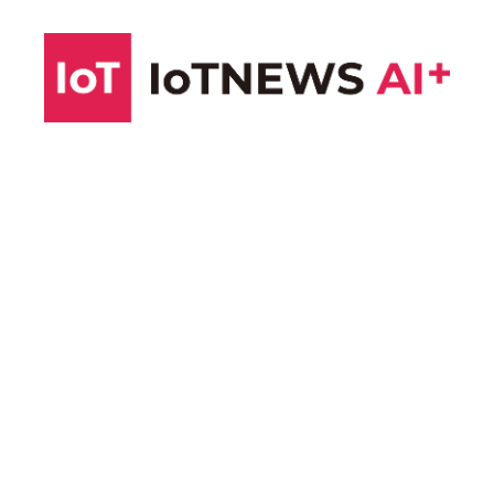
コ
ン
テ
ン
ツ
へ
ス
キ
ッ
プ