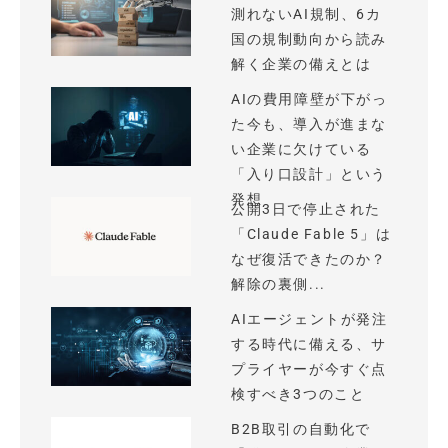
測れないAI規制、6カ
国の規制動向から読み
解く企業の備えとは
AIの費用障壁が下がっ
た今も、導入が進まな
い企業に欠けている
「入り口設計」という
発想
公開3日で停止された
「Claude Fable 5」は
なぜ復活できたのか？
解除の裏側...
AIエージェントが発注
する時代に備える、サ
プライヤーが今すぐ点
検すべき3つのこと
B2B取引の自動化で