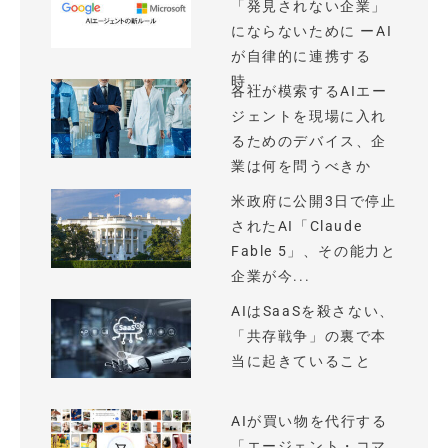
「発見されない企業」
にならないために ーAI
が自律的に連携する
時...
各社が模索するAIエー
ジェントを現場に入れ
るためのデバイス、企
業は何を問うべきか
米政府に公開3日で停止
されたAI「Claude
Fable 5」、その能力と
企業が今...
AIはSaaSを殺さない、
「共存戦争」の裏で本
当に起きていること
AIが買い物を代行する
「エージェント・コマ