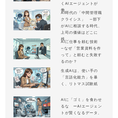
くAIエージェントが
働...
AI時代の「中間管理職
クライシス」 —部下
がAIに相談する時代、
上司の価値はどこに
残...
AIに仕事を頼む技術
—なぜ「営業資料を作
って」と頼むと失敗す
るのか？
生成AIは、使い手の
「言語化能力」を暴
く、リトマス試験紙
AIに「ゴミ」を食わせ
るな ーAIエージェン
トが賢くなるデータ、