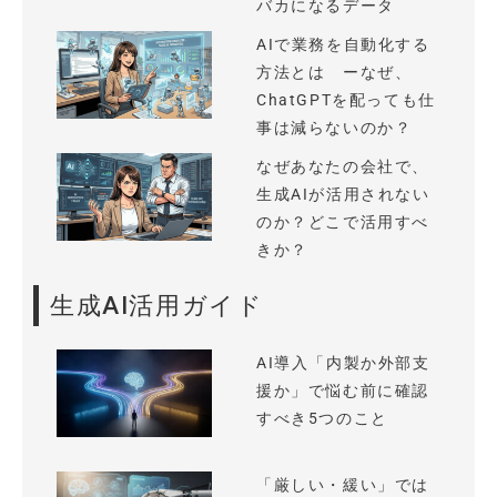
バカになるデータ
AIで業務を自動化する
方法とは ーなぜ、
ChatGPTを配っても仕
事は減らないのか？
なぜあなたの会社で、
生成AIが活用されない
のか？どこで活用すべ
きか？
生成AI活用ガイド
AI導入「内製か外部支
援か」で悩む前に確認
すべき5つのこと
「厳しい・緩い」では