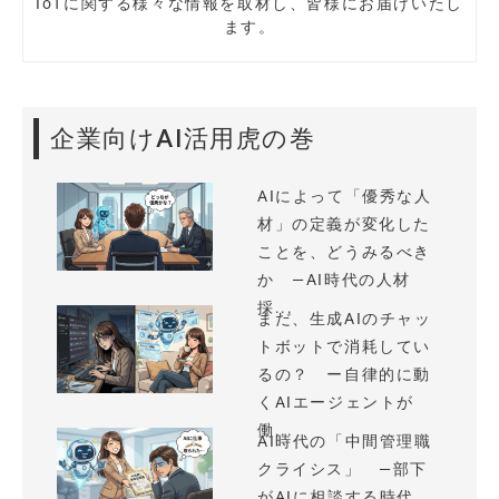
IoTに関する様々な情報を取材し、皆様にお届けいたし
ます。
企業向けAI活用虎の巻
AIによって「優秀な人
材」の定義が変化した
ことを、どうみるべき
か —AI時代の人材
採...
まだ、生成AIのチャッ
トボットで消耗してい
るの？ ー自律的に動
くAIエージェントが
働...
AI時代の「中間管理職
クライシス」 —部下
がAIに相談する時代、