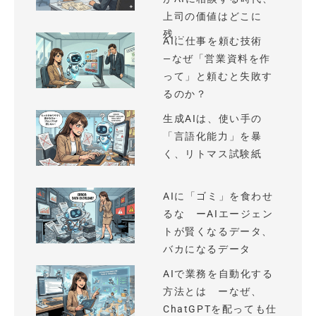
上司の価値はどこに
残...
AIに仕事を頼む技術
—なぜ「営業資料を作
って」と頼むと失敗す
るのか？
生成AIは、使い手の
「言語化能力」を暴
く、リトマス試験紙
AIに「ゴミ」を食わせ
るな ーAIエージェン
トが賢くなるデータ、
バカになるデータ
AIで業務を自動化する
方法とは ーなぜ、
ChatGPTを配っても仕