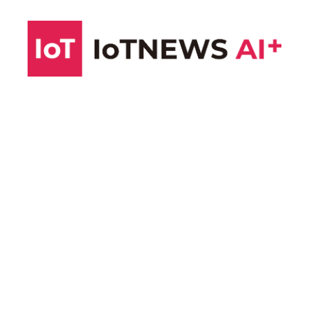
コ
ン
テ
ン
ツ
へ
ス
キ
ッ
プ