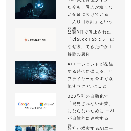
た今も、導入が進まな
い企業に欠けている
「入り口設計」という
発想
公開3日で停止された
「Claude Fable 5」は
なぜ復活できたのか？
解除の裏側...
AIエージェントが発注
する時代に備える、サ
プライヤーが今すぐ点
検すべき3つのこと
B2B取引の自動化で
「発見されない企業」
にならないために ーAI
が自律的に連携する
時...
各社が模索するAIエー