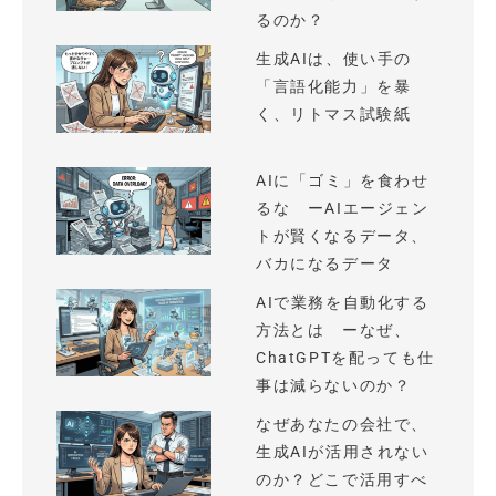
るのか？
生成AIは、使い手の
「言語化能力」を暴
く、リトマス試験紙
AIに「ゴミ」を食わせ
るな ーAIエージェン
トが賢くなるデータ、
バカになるデータ
AIで業務を自動化する
方法とは ーなぜ、
ChatGPTを配っても仕
事は減らないのか？
なぜあなたの会社で、
生成AIが活用されない
のか？どこで活用すべ