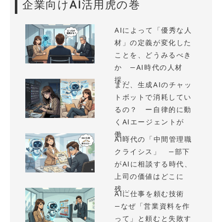
企業向けAI活用虎の巻
AIによって「優秀な人
材」の定義が変化した
ことを、どうみるべき
か —AI時代の人材
採...
まだ、生成AIのチャッ
トボットで消耗してい
るの？ ー自律的に動
くAIエージェントが
働...
AI時代の「中間管理職
クライシス」 —部下
がAIに相談する時代、
上司の価値はどこに
残...
AIに仕事を頼む技術
—なぜ「営業資料を作
って」と頼むと失敗す