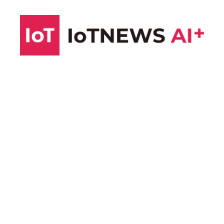
コ
ン
テ
ン
ツ
へ
ス
キ
ッ
プ