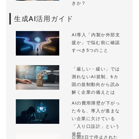
きか？
生成AI活用ガイド
AI導入「内製か外部支
援か」で悩む前に確認
すべき5つのこと
「厳しい・緩い」では
測れないAI規制、6カ
国の規制動向から読み
解く企業の備えとは
AIの費用障壁が下がっ
た今も、導入が進まな
い企業に欠けている
「入り口設計」という
発想
公開3日で停止された