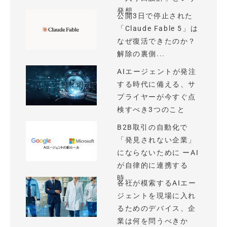
発想
公開3日で停止された
「Claude Fable 5」は
なぜ復活できたのか？
解除の裏側...
AIエージェントが発注
する時代に備える、サ
プライヤーが今すぐ点
検すべき3つのこと
B2B取引の自動化で
「発見されない企業」
にならないために ーAI
が自律的に連携する
時...
各社が模索するAIエー
ジェントを現場に入れ
るためのデバイス、企
業は何を問うべきか