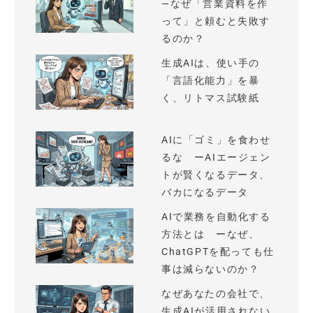
—なぜ「営業資料を作
って」と頼むと失敗す
るのか？
生成AIは、使い手の
「言語化能力」を暴
く、リトマス試験紙
AIに「ゴミ」を食わせ
るな ーAIエージェン
トが賢くなるデータ、
バカになるデータ
AIで業務を自動化する
方法とは ーなぜ、
ChatGPTを配っても仕
事は減らないのか？
なぜあなたの会社で、
生成AIが活用されない