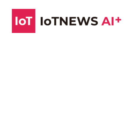
コ
ン
テ
ン
ツ
へ
ス
キ
ッ
プ