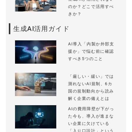
のか？どこで活用すべ
きか？
生成AI活用ガイド
AI導入「内製か外部支
援か」で悩む前に確認
すべき5つのこと
「厳しい・緩い」では
測れないAI規制、6カ
国の規制動向から読み
解く企業の備えとは
AIの費用障壁が下がっ
た今も、導入が進まな
い企業に欠けている
「入り口設計」という