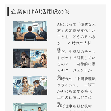
企業向けAI活用虎の巻
AIによって「優秀な人
材」の定義が変化した
ことを、どうみるべき
か —AI時代の人材
採...
まだ、生成AIのチャッ
トボットで消耗してい
るの？ ー自律的に動
くAIエージェントが
働...
AI時代の「中間管理職
クライシス」 —部下
がAIに相談する時代、
上司の価値はどこに
残...
AIに仕事を頼む技術