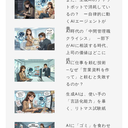
トボットで消耗してい
るの？ ー自律的に動
くAIエージェントが
働...
AI時代の「中間管理職
クライシス」 —部下
がAIに相談する時代、
上司の価値はどこに
残...
AIに仕事を頼む技術
—なぜ「営業資料を作
って」と頼むと失敗す
るのか？
生成AIは、使い手の
「言語化能力」を暴
く、リトマス試験紙
AIに「ゴミ」を食わせ