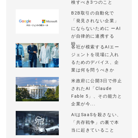
検すべき3つのこと
B2B取引の自動化で
「発見されない企業」
にならないために ーAI
が自律的に連携する
時...
各社が模索するAIエー
ジェントを現場に入れ
るためのデバイス、企
業は何を問うべきか
米政府に公開3日で停止
されたAI「Claude
Fable 5」、その能力と
企業が今...
AIはSaaSを殺さない、
「共存戦争」の裏で本
当に起きていること