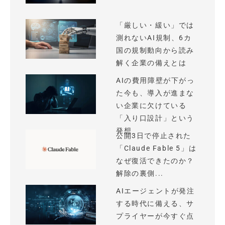
「厳しい・緩い」では
測れないAI規制、6カ
国の規制動向から読み
解く企業の備えとは
AIの費用障壁が下がっ
た今も、導入が進まな
い企業に欠けている
「入り口設計」という
発想
公開3日で停止された
「Claude Fable 5」は
なぜ復活できたのか？
解除の裏側...
AIエージェントが発注
する時代に備える、サ
プライヤーが今すぐ点