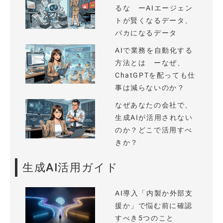
るな ーAIエージェン
トが賢くなるデータ、
バカになるデータ
AIで業務を自動化する
方法とは ーなぜ、
ChatGPTを配っても仕
事は減らないのか？
なぜあなたの会社で、
生成AIが活用されない
のか？どこで活用すべ
きか？
生成AI活用ガイド
AI導入「内製か外部支
援か」で悩む前に確認
すべき5つのこと