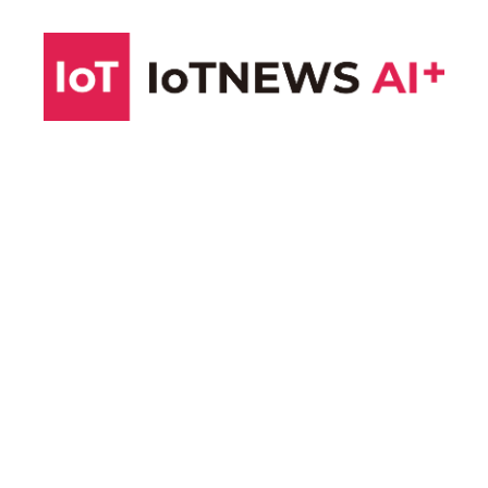
コ
ン
テ
ン
ツ
へ
ス
キ
ッ
プ