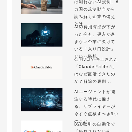
は測れないAI規制、6
カ国の規制動向から
読み解く企業の備え
とは
AIの費用障壁が下が
った今も、導入が進
まない企業に欠けて
いる「入り口設計」
という発想
公開3日で停止された
「Claude Fable 5」
はなぜ復活できたの
か？解除の裏側...
AIエージェントが発
注する時代に備え
る、サプライヤーが
今すぐ点検すべき3つ
のこと
B2B取引の自動化で
「発見されない企