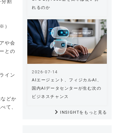
を分割
れるのか
※）
アや会
ーとの
2026-07-14
ライン
AIエージェント、フィジカルAI、
国内AIデータセンターが生む次の
ビジネスチャンス
由などか
比べて、
INSIGHTをもっと見る