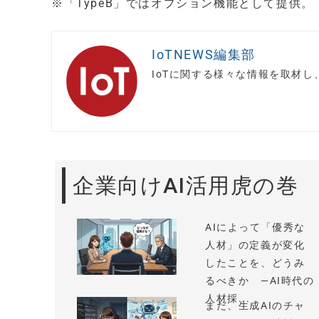
※「TypeB」ではオプション機能として提供。
IoTNEWS編集部
IoTに関する様々な情報を取材
企業向けAI活用虎の巻
AIによって「優秀な
人材」の定義が変化
したことを、どうみ
るべきか —AI時代の
人材採...
まだ、生成AIのチャ