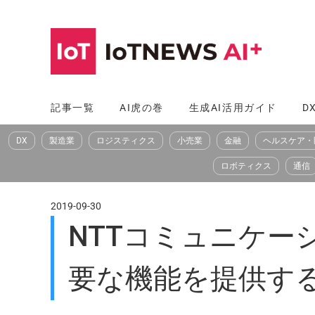
コ
ン
テ
ン
ツ
記事一覧
AI虎の巻
生成AI活用ガイド
D
へ
DX
製造業
ロジスティクス
小売業
金融
ヘルスケア・
ス
キ
ロボティクス
通信
ッ
プ
2019-09-30
NTTコミュニケ
要な機能を提供するSa