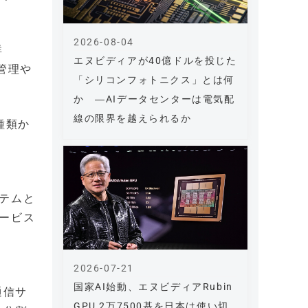
2026-08-04
群
エヌビディアが40億ドルを投じた
管理や
「シリコンフォトニクス」とは何
か ―AIデータセンターは電気配
線の限界を越えられるか
2種類か
テムと
ービス
2026-07-21
国家AI始動、エヌビディアRubin
通信サ
GPU 2万7500基を日本は使い切