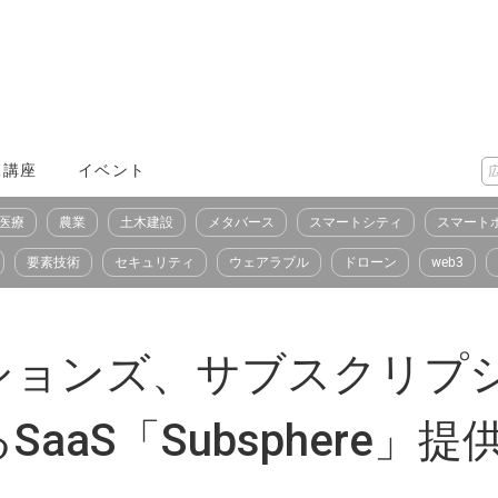
X講座
イベント
医療
農業
土木建設
メタバース
スマートシティ
スマート
要素技術
セキュリティ
ウェアラブル
ドローン
web3
ーションズ、サブスクリプ
aS「Subsphere」提