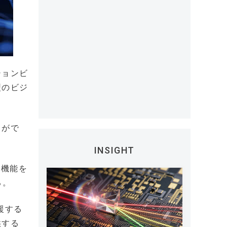
ションビ
型のビジ
とがで
INSIGHT
の機能を
る。
援する
供する