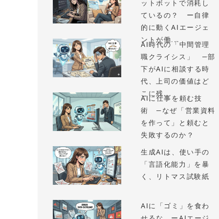
ットボットで消耗し
ているの？ ー自律
的に動くAIエージェ
ントが働...
AI時代の「中間管理
職クライシス」 —部
下がAIに相談する時
代、上司の価値はど
こに残...
AIに仕事を頼む技
術 —なぜ「営業資料
を作って」と頼むと
失敗するのか？
生成AIは、使い手の
「言語化能力」を暴
く、リトマス試験紙
AIに「ゴミ」を食わ
せるな ーAIエージ