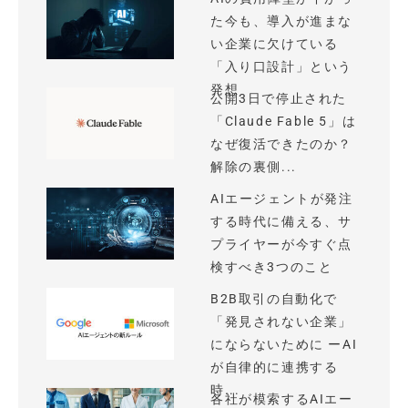
た今も、導入が進まな
い企業に欠けている
「入り口設計」という
発想
公開3日で停止された
「Claude Fable 5」は
なぜ復活できたのか？
解除の裏側...
AIエージェントが発注
する時代に備える、サ
プライヤーが今すぐ点
検すべき3つのこと
B2B取引の自動化で
「発見されない企業」
にならないために ーAI
が自律的に連携する
時...
各社が模索するAIエー