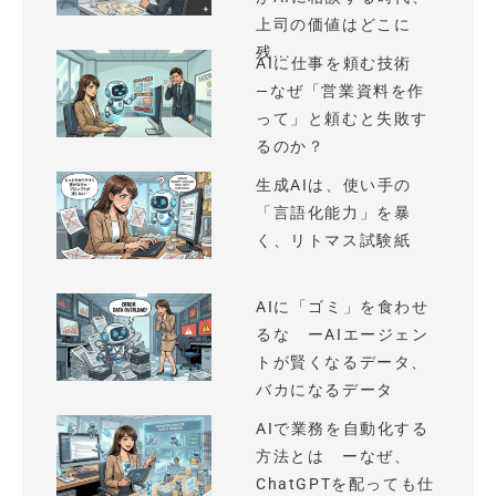
上司の価値はどこに
残...
AIに仕事を頼む技術
—なぜ「営業資料を作
って」と頼むと失敗す
るのか？
生成AIは、使い手の
「言語化能力」を暴
く、リトマス試験紙
AIに「ゴミ」を食わせ
るな ーAIエージェン
トが賢くなるデータ、
バカになるデータ
AIで業務を自動化する
方法とは ーなぜ、
ChatGPTを配っても仕