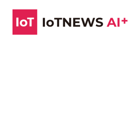
コ
ン
テ
ン
ツ
へ
ス
キ
ッ
プ