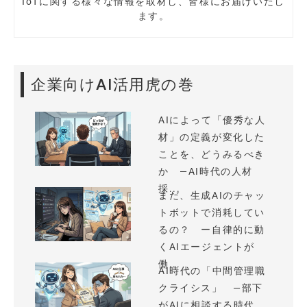
IoTに関する様々な情報を取材し、皆様にお届けいたし
ます。
企業向けAI活用虎の巻
AIによって「優秀な人
材」の定義が変化した
ことを、どうみるべき
か —AI時代の人材
採...
まだ、生成AIのチャッ
トボットで消耗してい
るの？ ー自律的に動
くAIエージェントが
働...
AI時代の「中間管理職
クライシス」 —部下
がAIに相談する時代、