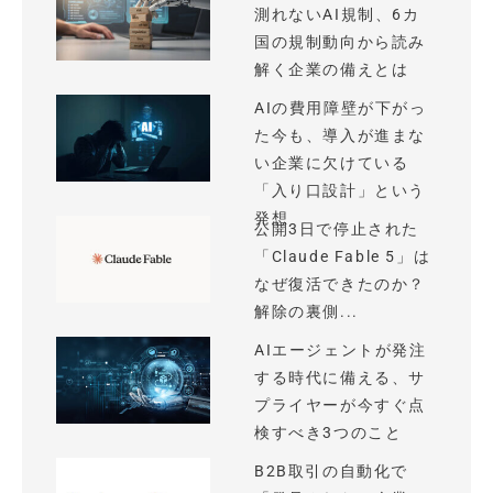
測れないAI規制、6カ
国の規制動向から読み
解く企業の備えとは
AIの費用障壁が下がっ
た今も、導入が進まな
い企業に欠けている
「入り口設計」という
発想
公開3日で停止された
「Claude Fable 5」は
なぜ復活できたのか？
解除の裏側...
AIエージェントが発注
する時代に備える、サ
プライヤーが今すぐ点
検すべき3つのこと
B2B取引の自動化で