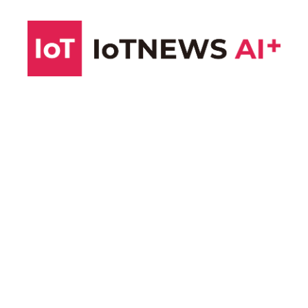
コ
ン
テ
ン
ツ
へ
ス
キ
ッ
プ