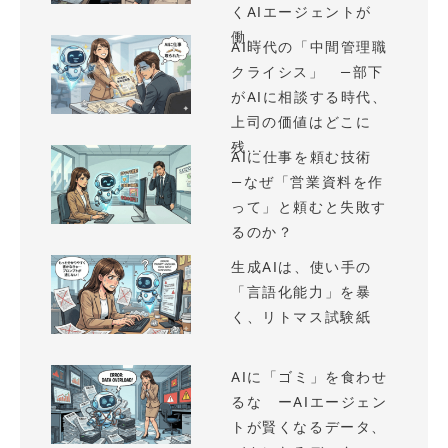
くAIエージェントが
働...
AI時代の「中間管理職
クライシス」 —部下
がAIに相談する時代、
上司の価値はどこに
残...
AIに仕事を頼む技術
—なぜ「営業資料を作
って」と頼むと失敗す
るのか？
生成AIは、使い手の
「言語化能力」を暴
く、リトマス試験紙
AIに「ゴミ」を食わせ
るな ーAIエージェン
トが賢くなるデータ、