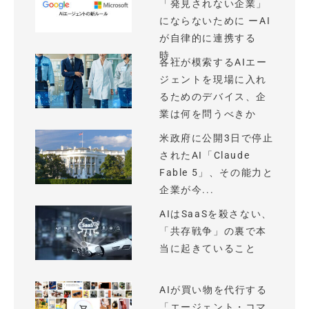
「発見されない企業」
にならないために ーAI
が自律的に連携する
時...
各社が模索するAIエー
ジェントを現場に入れ
るためのデバイス、企
業は何を問うべきか
米政府に公開3日で停止
されたAI「Claude
Fable 5」、その能力と
企業が今...
AIはSaaSを殺さない、
「共存戦争」の裏で本
当に起きていること
AIが買い物を代行する
「エージェント・コマ