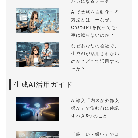
バカになるデータ
AIで業務を自動化する
方法とは ーなぜ、
ChatGPTを配っても仕
事は減らないのか？
なぜあなたの会社で、
生成AIが活用されない
のか？どこで活用すべ
きか？
生成AI活用ガイド
AI導入「内製か外部支
援か」で悩む前に確認
すべき5つのこと
「厳しい・緩い」では