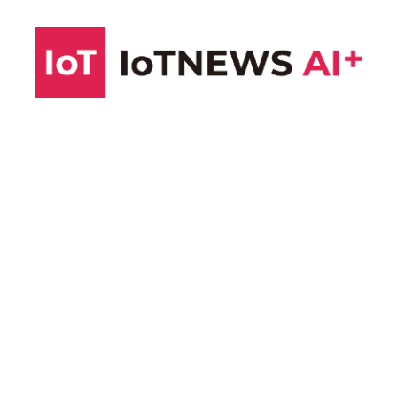
コ
ン
テ
ン
ツ
へ
ス
キ
ッ
プ