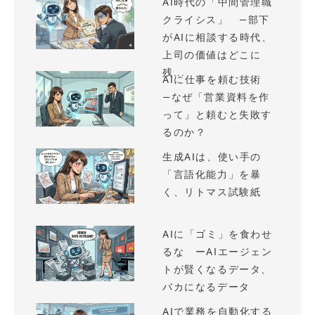
AI時代の「中間管理職
クライシス」 —部下
がAIに相談する時代、
上司の価値はどこに
残...
AIに仕事を頼む技術
—なぜ「営業資料を作
って」と頼むと失敗す
るのか？
生成AIは、使い手の
「言語化能力」を暴
く、リトマス試験紙
AIに「ゴミ」を食わせ
るな ーAIエージェン
トが賢くなるデータ、
バカになるデータ
AIで業務を自動化する