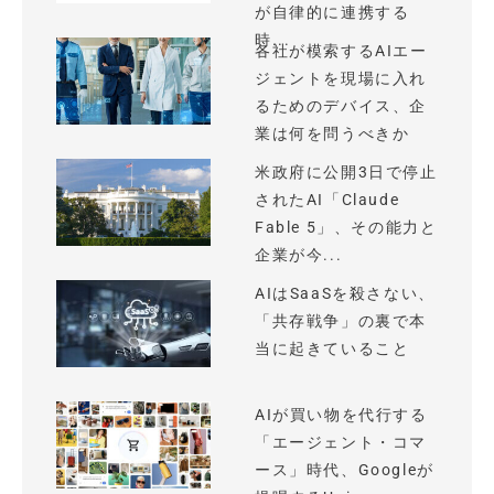
が自律的に連携する
時...
各社が模索するAIエー
ジェントを現場に入れ
るためのデバイス、企
業は何を問うべきか
米政府に公開3日で停止
されたAI「Claude
Fable 5」、その能力と
企業が今...
AIはSaaSを殺さない、
「共存戦争」の裏で本
当に起きていること
AIが買い物を代行する
「エージェント・コマ
ース」時代、Googleが