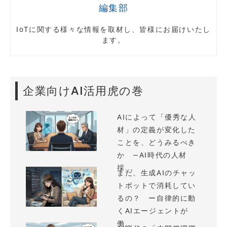
編集部
IoTに関する様々な情報を取材し、皆様にお届けいたし
ます。
企業向けAI活用虎の巻
AIによって「優秀な人
材」の定義が変化した
ことを、どうみるべき
か —AI時代の人材
採...
まだ、生成AIのチャッ
トボットで消耗してい
るの？ ー自律的に動
くAIエージェントが
働...