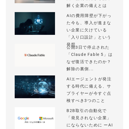
解く企業の備えとは
AIの費用障壁が下がっ
た今も、導入が進まな
い企業に欠けている
「入り口設計」という
発想
公開3日で停止された
「Claude Fable 5」は
なぜ復活できたのか？
解除の裏側...
AIエージェントが発注
する時代に備える、サ
プライヤーが今すぐ点
検すべき3つのこと
B2B取引の自動化で
「発見されない企業」
にならないために ーAI