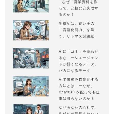
—なぜ「営業資料を作
って」と頼むと失敗す
るのか？
生成AIは、使い手の
「言語化能力」を暴
く、リトマス試験紙
AIに「ゴミ」を食わせ
るな ーAIエージェン
トが賢くなるデータ、
バカになるデータ
AIで業務を自動化する
方法とは ーなぜ、
ChatGPTを配っても仕
事は減らないのか？
なぜあなたの会社で、
生成AIが活用されない