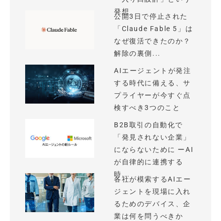
発想
公開3日で停止された
「Claude Fable 5」は
なぜ復活できたのか？
解除の裏側...
AIエージェントが発注
する時代に備える、サ
プライヤーが今すぐ点
検すべき3つのこと
B2B取引の自動化で
「発見されない企業」
にならないために ーAI
が自律的に連携する
時...
各社が模索するAIエー
ジェントを現場に入れ
るためのデバイス、企
業は何を問うべきか