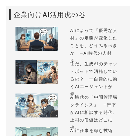
企業向けAI活用虎の巻
AIによって「優秀な人
材」の定義が変化した
ことを、どうみるべき
か —AI時代の人材
採...
まだ、生成AIのチャッ
トボットで消耗してい
るの？ ー自律的に動
くAIエージェントが
働...
AI時代の「中間管理職
クライシス」 —部下
がAIに相談する時代、
上司の価値はどこに
残...
AIに仕事を頼む技術