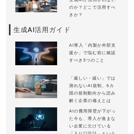
のか？どこで活用すべ
きか？
生成AI活用ガイド
AI導入「内製か外部支
援か」で悩む前に確認
すべき5つのこと
「厳しい・緩い」では
測れないAI規制、6カ
国の規制動向から読み
解く企業の備えとは
AIの費用障壁が下がっ
た今も、導入が進まな
い企業に欠けている
「入り口設計」という