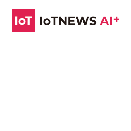
コ
ン
テ
ン
ツ
へ
ス
キ
ッ
プ