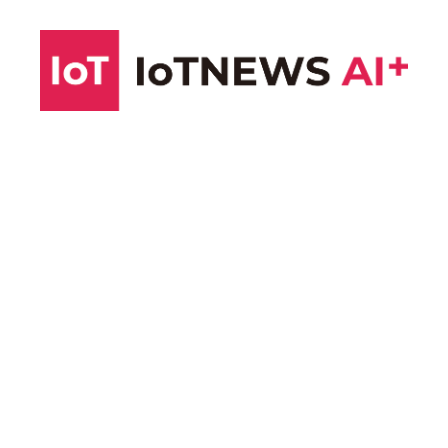
コ
ン
テ
ン
ツ
へ
ス
キ
ッ
プ