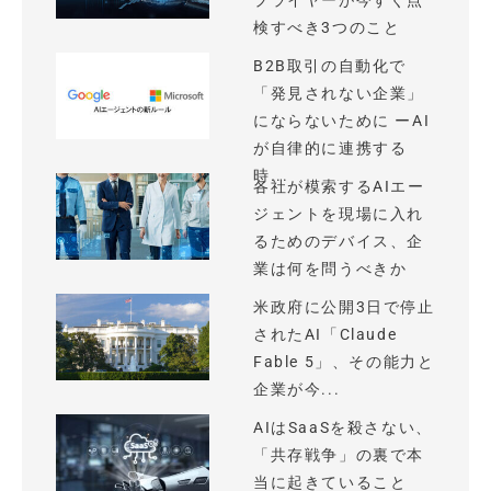
プライヤーが今すぐ点
検すべき3つのこと
B2B取引の自動化で
「発見されない企業」
にならないために ーAI
が自律的に連携する
時...
各社が模索するAIエー
ジェントを現場に入れ
るためのデバイス、企
業は何を問うべきか
米政府に公開3日で停止
されたAI「Claude
Fable 5」、その能力と
企業が今...
AIはSaaSを殺さない、
「共存戦争」の裏で本
当に起きていること