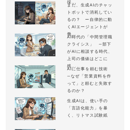
採...
まだ、生成AIのチャッ
トボットで消耗してい
るの？ ー自律的に動
くAIエージェントが
働...
AI時代の「中間管理職
クライシス」 —部下
がAIに相談する時代、
上司の価値はどこに
残...
AIに仕事を頼む技術
—なぜ「営業資料を作
って」と頼むと失敗す
るのか？
生成AIは、使い手の
「言語化能力」を暴
く、リトマス試験紙