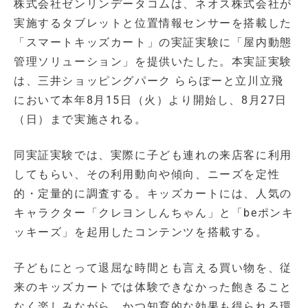
株式会社ゼンリンデータコムは、ネオス株式会社が
実施するタブレットと位置情報センサーを搭載した
「スマートキッズカート」の実証実験に「屋内動態
管理ソリューション」を提供いたした。本実証実験
は、三井ショッピングパーク ららぽーと立川立飛
において本年8月15日（火）より開始し、8月27日
（日）まで実施される。
同実証実験では、実際に子ども連れの来店客に利用
してもらい、その利用動向や傾向、ニーズを定性
的・定量的に調査する。キッズカートには、人気の
キャラクター「クレヨンしんちゃん」と「beポンキ
ッキーズ」を起用したコンテンツを搭載する。
子どもにとって退屈な時間とも言える買い物を、従
来のキッズカートでは体験できなかった飽きること
なく楽しみながら、かつ知育的な効果も得られる環