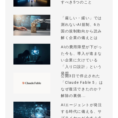
すべき5つのこと
「厳しい・緩い」では
測れないAI規制、6カ
国の規制動向から読み
解く企業の備えとは
AIの費用障壁が下がっ
た今も、導入が進まな
い企業に欠けている
「入り口設計」という
発想
公開3日で停止された
「Claude Fable 5」は
なぜ復活できたのか？
解除の裏側...
AIエージェントが発注
する時代に備える、サ