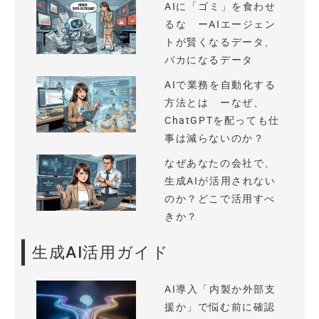
AIに「ゴミ」を食わせ
るな ーAIエージェン
トが賢くなるデータ、
バカになるデータ
AIで業務を自動化する
方法とは ーなぜ、
ChatGPTを配っても仕
事は減らないのか？
なぜあなたの会社で、
生成AIが活用されない
のか？どこで活用すべ
きか？
生成AI活用ガイド
AI導入「内製か外部支
援か」で悩む前に確認