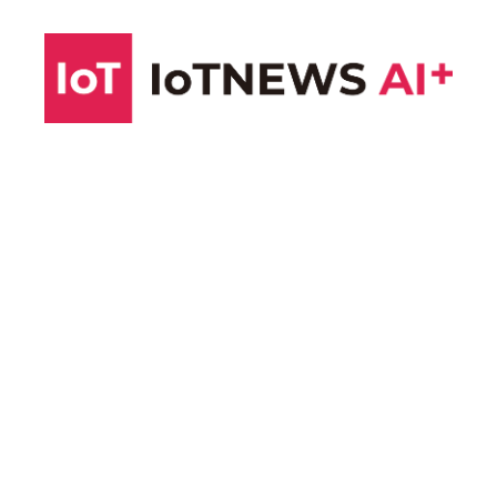
コ
ン
テ
ン
ツ
へ
ス
キ
ッ
プ