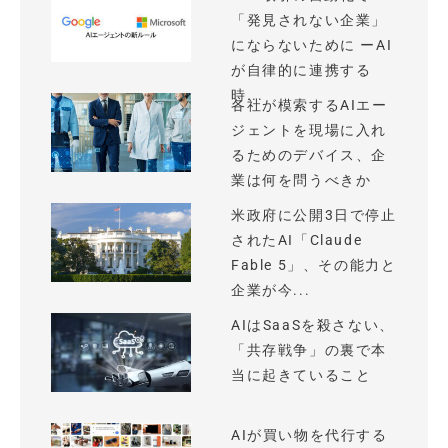
「発見されない企業」
にならないために ーAI
が自律的に連携する
時...
各社が模索するAIエー
ジェントを現場に入れ
るためのデバイス、企
業は何を問うべきか
米政府に公開3日で停止
されたAI「Claude
Fable 5」、その能力と
企業が今...
AIはSaaSを殺さない、
「共存戦争」の裏で本
当に起きていること
AIが買い物を代行する