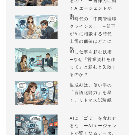
るの？ ー自律的に動
くAIエージェントが
働...
AI時代の「中間管理職
クライシス」 —部下
がAIに相談する時代、
上司の価値はどこに
残...
AIに仕事を頼む技術
—なぜ「営業資料を作
って」と頼むと失敗す
るのか？
生成AIは、使い手の
「言語化能力」を暴
く、リトマス試験紙
AIに「ゴミ」を食わせ
るな ーAIエージェン
トが賢くなるデータ、