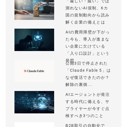
「厳しい・緩い」では
測れないAI規制、6カ
国の規制動向から読み
解く企業の備えとは
AIの費用障壁が下がっ
た今も、導入が進まな
い企業に欠けている
「入り口設計」という
発想
公開3日で停止された
「Claude Fable 5」は
なぜ復活できたのか？
解除の裏側...
AIエージェントが発注
する時代に備える、サ
プライヤーが今すぐ点
検すべき3つのこと
B2B取引の自動化で