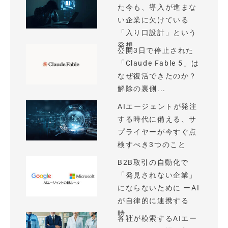
た今も、導入が進まな
い企業に欠けている
「入り口設計」という
発想
公開3日で停止された
「Claude Fable 5」は
なぜ復活できたのか？
解除の裏側...
AIエージェントが発注
する時代に備える、サ
プライヤーが今すぐ点
検すべき3つのこと
B2B取引の自動化で
「発見されない企業」
にならないために ーAI
が自律的に連携する
時...
各社が模索するAIエー