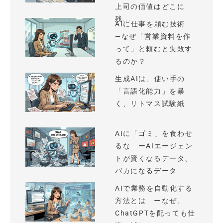
上司の価値はどこに
残...
AIに仕事を頼む技術
—なぜ「営業資料を作
って」と頼むと失敗す
るのか？
生成AIは、使い手の
「言語化能力」を暴
く、リトマス試験紙
AIに「ゴミ」を食わせ
るな ーAIエージェン
トが賢くなるデータ、
バカになるデータ
AIで業務を自動化する
方法とは ーなぜ、
ChatGPTを配っても仕