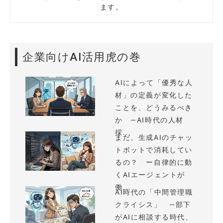
ます。
企業向けAI活用虎の巻
AIによって「優秀な人
材」の定義が変化した
ことを、どうみるべき
か —AI時代の人材
採...
まだ、生成AIのチャッ
トボットで消耗してい
るの？ ー自律的に動
くAIエージェントが
働...
AI時代の「中間管理職
クライシス」 —部下
がAIに相談する時代、