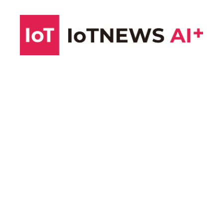
コ
ン
テ
ン
ツ
へ
ス
キ
ッ
プ