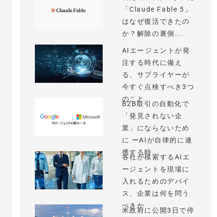
「Claude Fable 5」
はなぜ復活できたの
か？解除の裏側...
AIエージェントが発
注する時代に備え
る、サプライヤーが
今すぐ点検すべき3つ
のこと
B2B取引の自動化で
「発見されない企
業」にならないため
に ーAIが自律的に連
携する時...
各社が模索するAIエ
ージェントを現場に
入れるためのデバイ
ス、企業は何を問う
べきか
米政府に公開3日で停