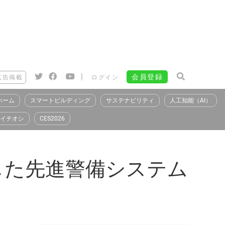
|
会員登録
広告掲載
ログイン
ホーム
スマートビルディング
サステナビリティ
人工知能（AI）
イチオシ
CES2026
用した先進警備システム