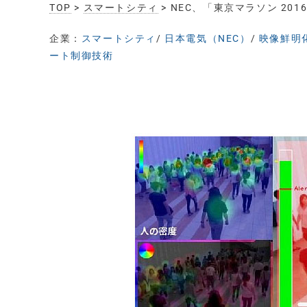
TOP
>
スマートシティ
> NEC、「東京マラソン 2
企業：
スマートシティ
/
日本電気（NEC）
/
映像鮮明
ート制御技術