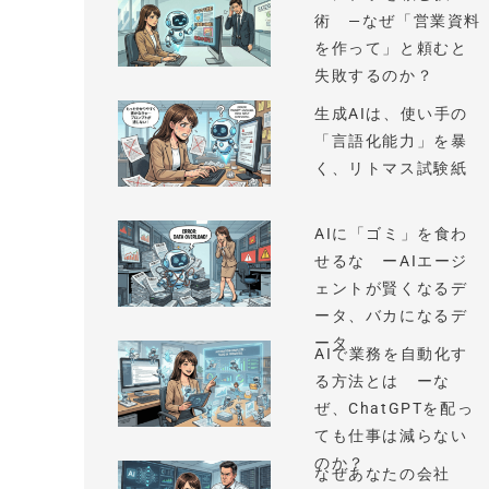
術 —なぜ「営業資料
を作って」と頼むと
失敗するのか？
生成AIは、使い手の
「言語化能力」を暴
く、リトマス試験紙
AIに「ゴミ」を食わ
せるな ーAIエージ
ェントが賢くなるデ
ータ、バカになるデ
ータ
AIで業務を自動化す
る方法とは ーな
ぜ、ChatGPTを配っ
ても仕事は減らない
のか？
なぜあなたの会社