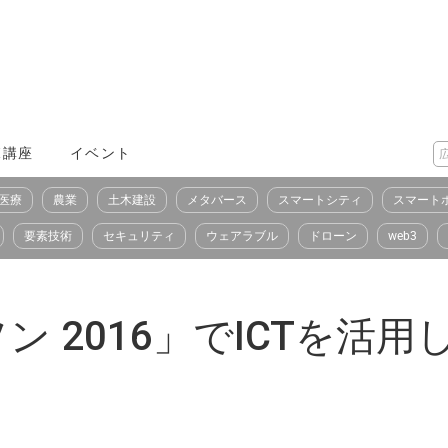
X講座
イベント
医療
農業
土木建設
メタバース
スマートシティ
スマート
要素技術
セキュリティ
ウェアラブル
ドローン
web3
ン 2016」でICTを活