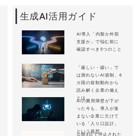
生成AI活用ガイド
AI導入「内製か外部
支援か」で悩む前に
確認すべき5つのこと
「厳しい・緩い」で
は測れないAI規制、6
カ国の規制動向から
読み解く企業の備え
とは
AIの費用障壁が下が
った今も、導入が進
まない企業に欠けて
いる「入り口設計」
という発想
公開3日で停止された