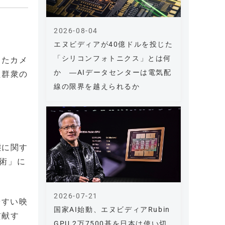
2026-08-04
エヌビディアが40億ドルを投じた
「シリコンフォトニクス」とは何
したカメ
か ―AIデータセンターは電気配
た群衆の
線の限界を越えられるか
態に関す
技術」に
2026-07-21
やすい映
国家AI始動、エヌビディアRubin
貢献す
GPU 2万7500基を日本は使い切