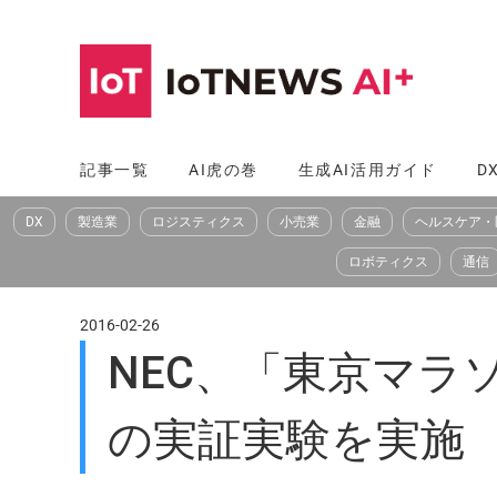
コ
ン
テ
ン
ツ
記事一覧
AI虎の巻
生成AI活用ガイド
D
へ
DX
製造業
ロジスティクス
小売業
金融
ヘルスケア・
ス
キ
ロボティクス
通信
ッ
プ
2016-02-26
NEC、「東京マラソ
の実証実験を実施