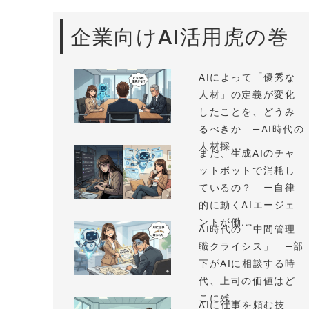
企業向けAI活用虎の巻
AIによって「優秀な
人材」の定義が変化
したことを、どうみ
るべきか —AI時代の
人材採...
まだ、生成AIのチャ
ットボットで消耗し
ているの？ ー自律
的に動くAIエージェ
ントが働...
AI時代の「中間管理
職クライシス」 —部
下がAIに相談する時
代、上司の価値はど
こに残...
AIに仕事を頼む技