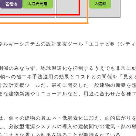
ネルギーシステムの設計支援ツール「エコナビ®（シテ
削減のみならず、地球温暖化を抑制するうえでも非常に
建物への省エネ手法適用の効果とコストとの関係を「見え
す設計支援ツールだ。最初に開発した一般建物の新築を
まな建物新築やリニューアルなど、用途に合わせた各種
は、個々の建物の省エネ・低炭素化に加え、面的広がり
し、分散型電源システムの導入や建物間での電気・熱の
らに大きな省エネ効果を得ることが期待されている。