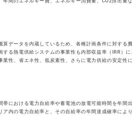
、年間のエネルギー費、エネルギー消費量、CO2排出量
概算データを内蔵しているため、各種計画条件に対する
画する熱電供給システムの事業性も内部収益率（IRR）に
事業性、省エネ性、低炭素性、さらに電力供給の安定性
間帯における電力自給率や蓄電池の放電可能時間を年間
リア内の電力自給率と、その自給率の年間達成確率により