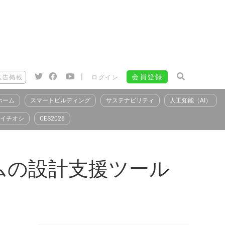
|
会員登録
広告掲載
ログイン
ホーム
スマートビルディング
サステナビリティ
人工知能（AI）
イチオシ
CES2026
ムの設計支援ツール