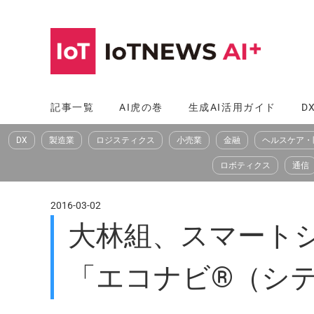
コ
ン
テ
ン
ツ
記事一覧
AI虎の巻
生成AI活用ガイド
D
へ
DX
製造業
ロジスティクス
小売業
金融
ヘルスケア・
ス
キ
ロボティクス
通信
ッ
プ
2016-03-02
大林組、スマート
「エコナビ®（シ