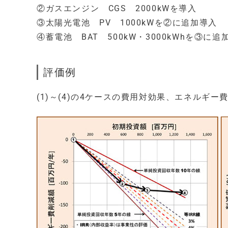
②ガスエンジン CGS 2000kWを導入
③太陽光電池 PV 1000kWを②に追加導入
④蓄電池 BAT 500kW・3000kWhを③に追
評価例
(1)～(4)の4ケースの費用対効果、エネル