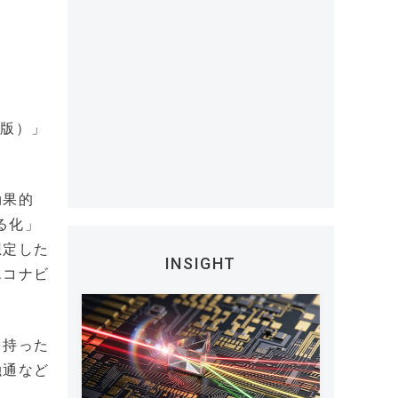
ィ版）」
効果的
る化」
想定した
INSIGHT
エコナビ
を持った
融通など