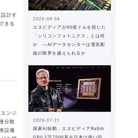
を設計す
2026-08-04
できる
エヌビディアが40億ドルを投じた
「シリコンフォトニクス」とは何
か ―AIデータセンターは電気配
線の限界を越えられるか
スエンジ
2026-07-21
種分散
国家AI始動、エヌビディアRubin
種設備
GPU 2万7500基を日本は使い切