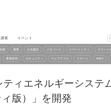
X講座
イベント
医療
農業
土木建設
メタバース
スマートシティ
スマート
要素技術
セキュリティ
ウェアラブル
ドローン
web3
シティエネルギーシステ
ティ版）」を開発