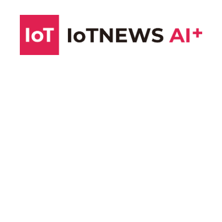
コ
ン
テ
ン
ツ
へ
ス
キ
ッ
プ