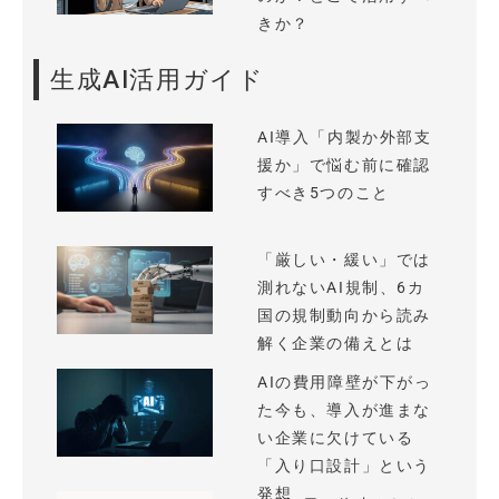
きか？
生成AI活用ガイド
AI導入「内製か外部支
援か」で悩む前に確認
すべき5つのこと
「厳しい・緩い」では
測れないAI規制、6カ
国の規制動向から読み
解く企業の備えとは
AIの費用障壁が下がっ
た今も、導入が進まな
い企業に欠けている
「入り口設計」という
発想