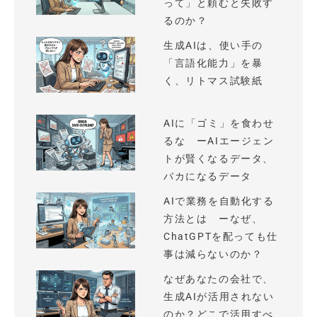
って」と頼むと失敗す
るのか？
生成AIは、使い手の
「言語化能力」を暴
く、リトマス試験紙
AIに「ゴミ」を食わせ
るな ーAIエージェン
トが賢くなるデータ、
バカになるデータ
AIで業務を自動化する
方法とは ーなぜ、
ChatGPTを配っても仕
事は減らないのか？
なぜあなたの会社で、
生成AIが活用されない
のか？どこで活用すべ