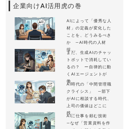
企業向けAI活用虎の巻
AIによって「優秀な人
材」の定義が変化した
ことを、どうみるべき
か —AI時代の人材
採...
まだ、生成AIのチャッ
トボットで消耗してい
るの？ ー自律的に動
くAIエージェントが
働...
AI時代の「中間管理職
クライシス」 —部下
がAIに相談する時代、
上司の価値はどこに
残...
AIに仕事を頼む技術
—なぜ「営業資料を作