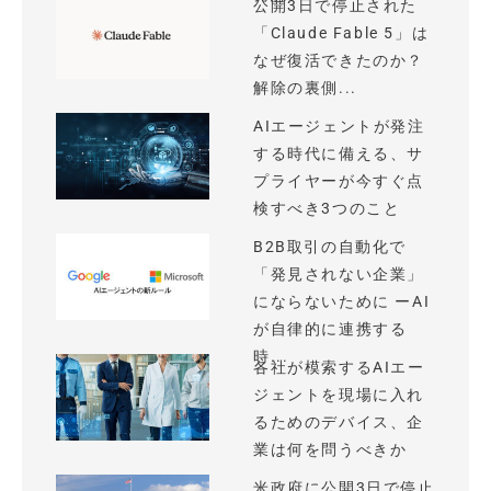
公開3日で停止された
「Claude Fable 5」は
なぜ復活できたのか？
解除の裏側...
AIエージェントが発注
する時代に備える、サ
プライヤーが今すぐ点
検すべき3つのこと
B2B取引の自動化で
「発見されない企業」
にならないために ーAI
が自律的に連携する
時...
各社が模索するAIエー
ジェントを現場に入れ
るためのデバイス、企
業は何を問うべきか
米政府に公開3日で停止