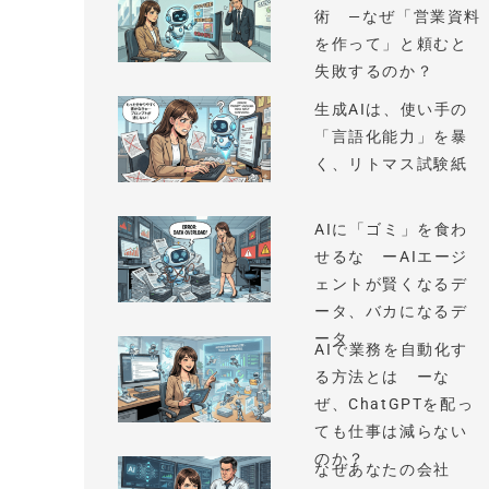
術 —なぜ「営業資料
を作って」と頼むと
失敗するのか？
生成AIは、使い手の
「言語化能力」を暴
く、リトマス試験紙
AIに「ゴミ」を食わ
せるな ーAIエージ
ェントが賢くなるデ
ータ、バカになるデ
ータ
AIで業務を自動化す
る方法とは ーな
ぜ、ChatGPTを配っ
ても仕事は減らない
のか？
なぜあなたの会社