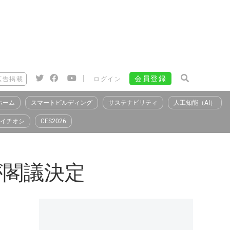
|
会員登録
広告掲載
ログイン
ホーム
スマートビルディング
サステナビリティ
人工知能（AI）
イチオシ
CES2026
が閣議決定