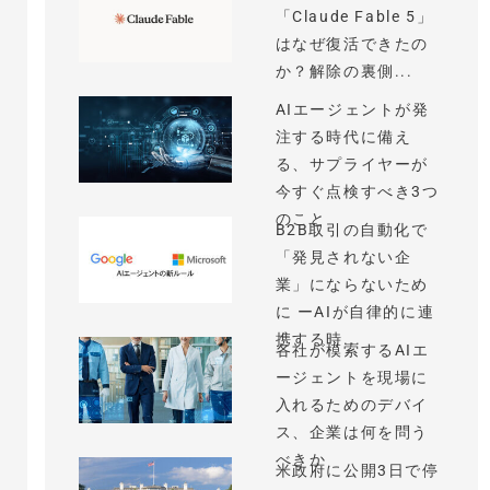
「Claude Fable 5」
はなぜ復活できたの
か？解除の裏側...
AIエージェントが発
注する時代に備え
る、サプライヤーが
今すぐ点検すべき3つ
のこと
B2B取引の自動化で
「発見されない企
業」にならないため
に ーAIが自律的に連
携する時...
各社が模索するAIエ
ージェントを現場に
入れるためのデバイ
ス、企業は何を問う
べきか
米政府に公開3日で停