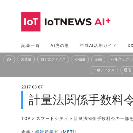
コ
ン
テ
ン
ツ
記事一覧
AI虎の巻
生成AI活用ガイド
D
へ
DX
製造業
ロジスティクス
小売業
金融
ヘルスケア・
ス
キ
ロボティクス
通信
ッ
プ
2017-03-07
計量法関係手数料
TOP
>
スマートシティ
> 計量法関係手数料令の一部
企業：
経済産業省（METI）