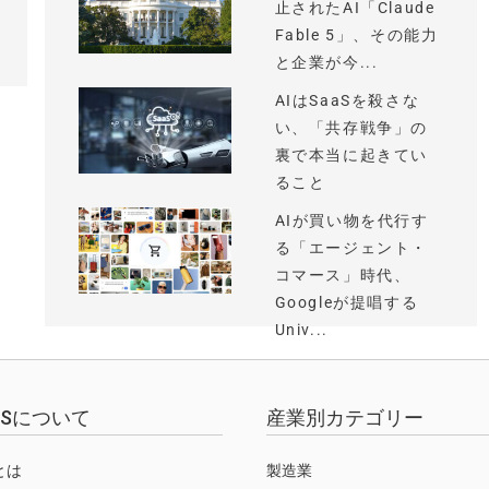
止されたAI「Claude
Fable 5」、その能力
と企業が今...
AIはSaaSを殺さな
い、「共存戦争」の
裏で本当に起きてい
ること
AIが買い物を代行す
る「エージェント・
コマース」時代、
Googleが提唱する
Univ...
EWSについて
産業別カテゴリー
Sとは
製造業