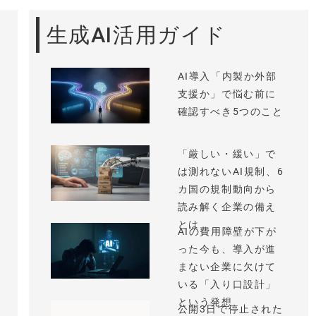
生成AI活用ガイド
AI導入「内製か外部
支援か」で悩む前に
確認すべき5つのこと
「厳しい・緩い」で
は測れないAI規制、6
カ国の規制動向から
読み解く企業の備え
とは
AIの費用障壁が下が
った今も、導入が進
まない企業に欠けて
いる「入り口設計」
という発想
公開3日で停止された