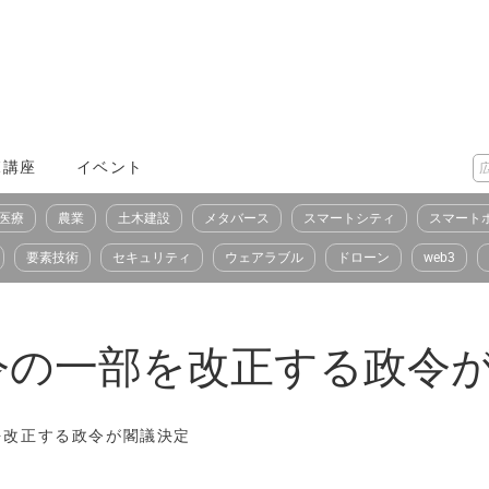
X講座
イベント
医療
農業
土木建設
メタバース
スマートシティ
スマート
要素技術
セキュリティ
ウェアラブル
ドローン
web3
令の一部を改正する政令
を改正する政令が閣議決定