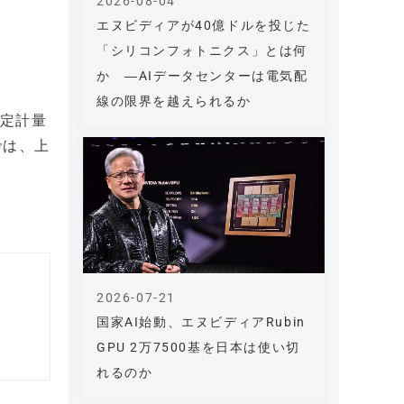
2026-08-04
エヌビディアが40億ドルを投じた
「シリコンフォトニクス」とは何
か ―AIデータセンターは電気配
線の限界を越えられるか
特定計量
では、上
2026-07-21
国家AI始動、エヌビディアRubin
GPU 2万7500基を日本は使い切
れるのか