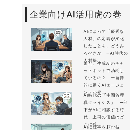
企業向けAI活用虎の巻
AIによって「優秀な
人材」の定義が変化
したことを、どうみ
るべきか —AI時代の
人材採...
まだ、生成AIのチャ
ットボットで消耗し
ているの？ ー自律
的に動くAIエージェ
ントが働...
AI時代の「中間管理
職クライシス」 —部
下がAIに相談する時
代、上司の価値はど
こに残...
AIに仕事を頼む技