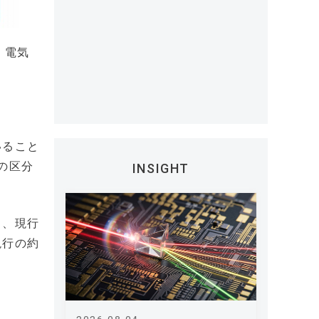
、電気
いること
の区分
INSIGHT
り、現行
現行の約