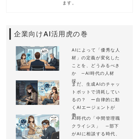
ます。
企業向けAI活用虎の巻
AIによって「優秀な人
材」の定義が変化した
ことを、どうみるべき
か —AI時代の人材
採...
まだ、生成AIのチャッ
トボットで消耗してい
るの？ ー自律的に動
くAIエージェントが
働...
AI時代の「中間管理職
クライシス」 —部下
がAIに相談する時代、