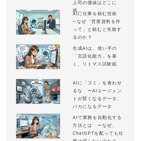
上司の価値はどこに
残...
AIに仕事を頼む技術
—なぜ「営業資料を作
って」と頼むと失敗す
るのか？
生成AIは、使い手の
「言語化能力」を暴
く、リトマス試験紙
AIに「ゴミ」を食わせ
るな ーAIエージェン
トが賢くなるデータ、
バカになるデータ
AIで業務を自動化する
方法とは ーなぜ、
ChatGPTを配っても仕