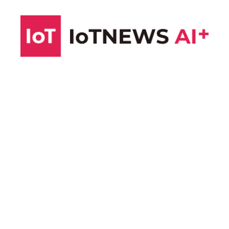
コ
ン
テ
ン
ツ
へ
ス
キ
ッ
プ