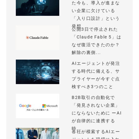
た今も、導入が進まな
い企業に欠けている
「入り口設計」という
発想
公開3日で停止された
「Claude Fable 5」は
なぜ復活できたのか？
解除の裏側...
AIエージェントが発注
する時代に備える、サ
プライヤーが今すぐ点
検すべき3つのこと
B2B取引の自動化で
「発見されない企業」
にならないために ーAI
が自律的に連携する
時...
各社が模索するAIエー