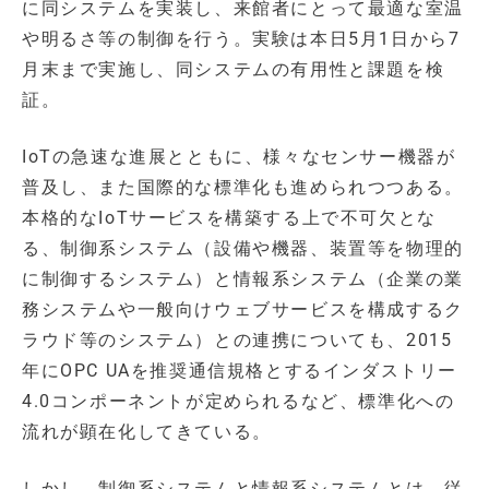
に同システムを実装し、来館者にとって最適な室温
や明るさ等の制御を行う。実験は本日5月1日から7
月末まで実施し、同システムの有用性と課題を検
証。
IoTの急速な進展とともに、様々なセンサー機器が
普及し、また国際的な標準化も進められつつある。
本格的なIoTサービスを構築する上で不可欠とな
る、制御系システム（設備や機器、装置等を物理的
に制御するシステム）と情報系システム（企業の業
務システムや一般向けウェブサービスを構成するク
ラウド等のシステム）との連携についても、2015
年にOPC UAを推奨通信規格とするインダストリー
4.0コンポーネントが定められるなど、標準化への
流れが顕在化してきている。
しかし、制御系システムと情報系システムとは、従