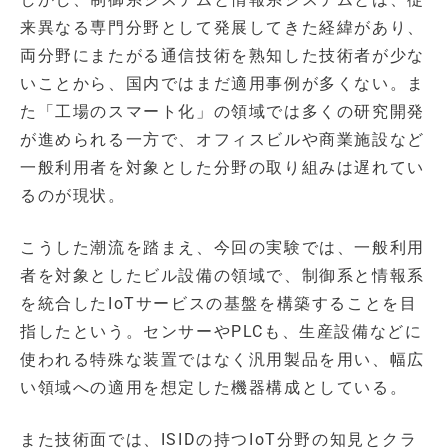
来異なる専門分野として発展してきた経緯があり、
両分野にまたがる通信技術を熟知した技術者が少な
いことから、国内ではまだ適用事例が多くない。ま
た「工場のスマート化」の領域では多くの研究開発
が進められる一方で、オフィスビルや商業施設など
一般利用者を対象とした分野の取り組みは遅れてい
るのが現状。
こうした潮流を踏まえ、今回の実験では、一般利用
者を対象としたビル設備の領域で、制御系と情報系
を統合したIoTサービスの基盤を構築することを目
指したという。センサーやPLCも、生産設備などに
使われる特殊な装置ではなく汎用製品を用い、幅広
い領域への適用を想定した機器構成としている。
また技術面では、ISIDの持つIoT分野の知見とクラ