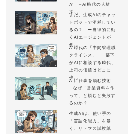
か —AI時代の人材
採...
まだ、生成AIのチャッ
トボットで消耗してい
るの？ ー自律的に動
くAIエージェントが
働...
AI時代の「中間管理職
クライシス」 —部下
がAIに相談する時代、
上司の価値はどこに
残...
AIに仕事を頼む技術
—なぜ「営業資料を作
って」と頼むと失敗す
るのか？
生成AIは、使い手の
「言語化能力」を暴
く、リトマス試験紙