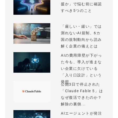
援か」で悩む前に確認
すべき5つのこと
「厳しい・緩い」では
測れないAI規制、6カ
国の規制動向から読み
解く企業の備えとは
AIの費用障壁が下がっ
た今も、導入が進まな
い企業に欠けている
「入り口設計」という
発想
公開3日で停止された
「Claude Fable 5」は
なぜ復活できたのか？
解除の裏側...
AIエージェントが発注