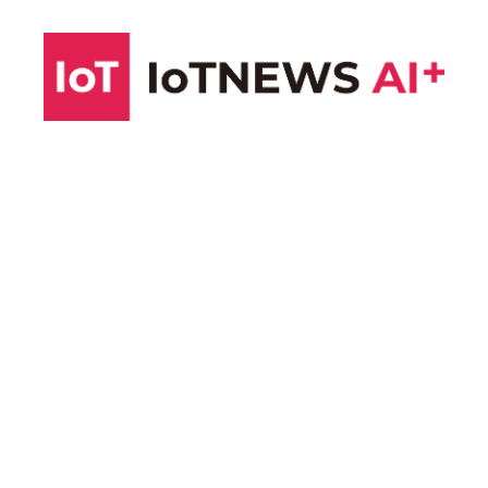
コ
ン
テ
ン
ツ
へ
ス
キ
ッ
プ