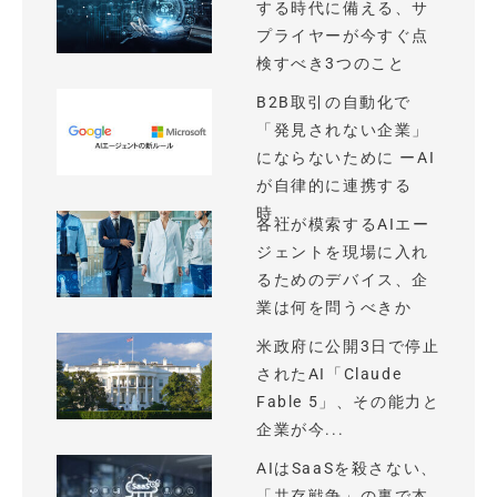
する時代に備える、サ
プライヤーが今すぐ点
検すべき3つのこと
B2B取引の自動化で
「発見されない企業」
にならないために ーAI
が自律的に連携する
時...
各社が模索するAIエー
ジェントを現場に入れ
るためのデバイス、企
業は何を問うべきか
米政府に公開3日で停止
されたAI「Claude
Fable 5」、その能力と
企業が今...
AIはSaaSを殺さない、
「共存戦争」の裏で本