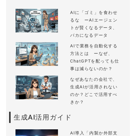
AIに「ゴミ」を食わせ
るな ーAIエージェン
トが賢くなるデータ、
バカになるデータ
AIで業務を自動化する
方法とは ーなぜ、
ChatGPTを配っても仕
事は減らないのか？
なぜあなたの会社で、
生成AIが活用されない
のか？どこで活用すべ
きか？
生成AI活用ガイド
AI導入「内製か外部支