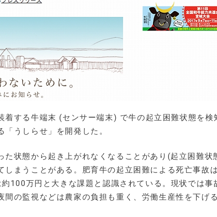
着する牛端末 (センサー端末) で牛の起立困難状態を検
る「うしらせ」を開発した。
った状態から起き上がれなくなることがあり(起立困難状
てしまうことがある。肥育牛の起立困難による死亡事故
約100万円と大きな課題と認識されている。現状では事
夜間の監視などは農家の負担も重く、労働生産性を下げ