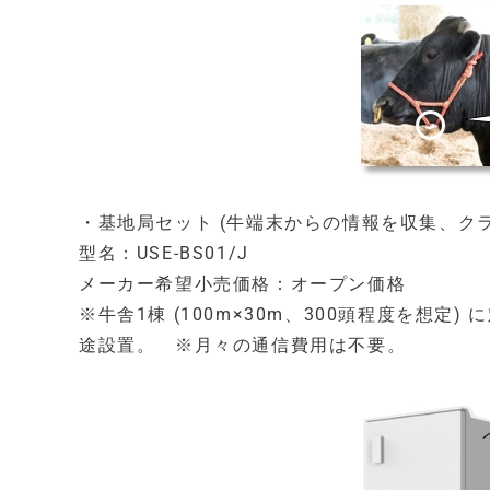
・基地局セット (牛端末からの情報を収集、ク
型名：USE-BS01/J
メーカー希望小売価格：オープン価格
※牛舎1棟 (100m×30m、300頭程度を想
途設置。 ※月々の通信費用は不要。