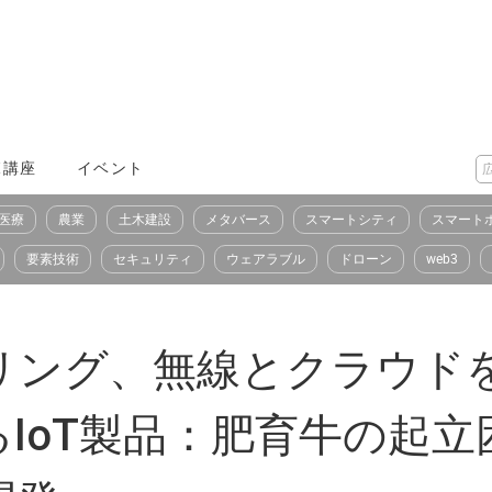
X講座
イベント
医療
農業
土木建設
メタバース
スマートシティ
スマート
要素技術
セキュリティ
ウェアラブル
ドローン
web3
リング、無線とクラウド
IoT製品：肥育牛の起