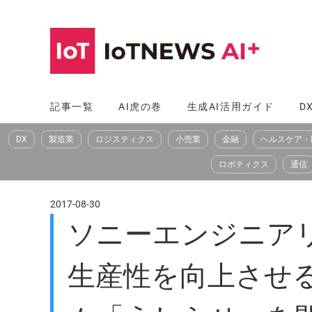
コ
ン
テ
ン
ツ
記事一覧
AI虎の巻
生成AI活用ガイド
D
へ
DX
製造業
ロジスティクス
小売業
金融
ヘルスケア・
ス
キ
ロボティクス
通信
ッ
プ
2017-08-30
ソニーエンジニア
生産性を向上させる