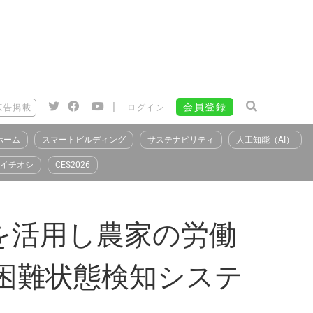
|
会員登録
広告掲載
ログイン
ホーム
スマートビルディング
サステナビリティ
人工知能（AI）
イチオシ
CES2026
を活用し農家の労働
立困難状態検知システ