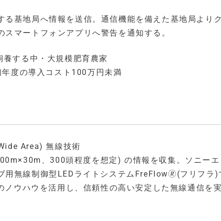
する基地局へ情報を送信。通信機能を備えた基地局より
のスマートフォンアプリへ警告を通知する。
飼養する中・大規模肥育農家
初年度の導入コスト100万円未満
ide Area) 無線技術
100m×30m、300頭程度を想定) の情報を収集。ソニー
線制御型LEDライトシステムFreFlow🄬(フリフラ
そのノウハウを活用し、信頼性の高い安定した無線通信を