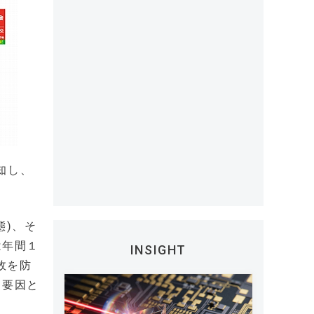
知し、
態)、そ
は年間１
INSIGHT
故を防
る要因と