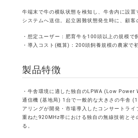
牛端末で牛の横臥状態を検知し、牛舎内に設置
システムへ送信。起立困難状態発生時に、顧客
・想定ユーザー：肥育牛を100頭以上の規模で
・導入コスト(概算)：200頭飼養規模の農家で
製品特徴
・牛舎環境に適した独自のLPWA (Low Power W
通信機 (基地局) 1台で一般的な大きさの牛舎 (
アリングが開発・市場導入したコンサートライブ用無
重ねた920MHz帯における独自の無線技術と
る。