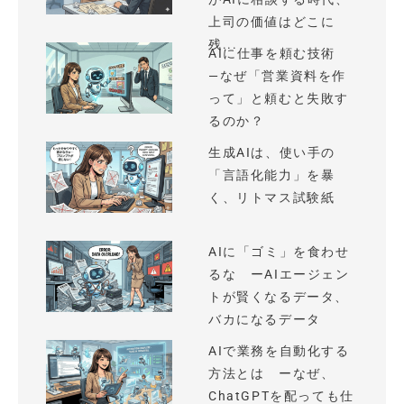
上司の価値はどこに
残...
AIに仕事を頼む技術
—なぜ「営業資料を作
って」と頼むと失敗す
るのか？
生成AIは、使い手の
「言語化能力」を暴
く、リトマス試験紙
AIに「ゴミ」を食わせ
るな ーAIエージェン
トが賢くなるデータ、
バカになるデータ
AIで業務を自動化する
方法とは ーなぜ、
ChatGPTを配っても仕