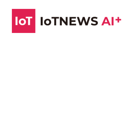
コ
ン
テ
ン
ツ
へ
ス
キ
ッ
プ