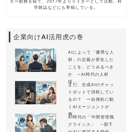
カー勤務を経て、2017年よりライターとして活動。科
学雑誌などにも寄稿している。
企業向けAI活用虎の巻
AIによって「優秀な人
材」の定義が変化した
ことを、どうみるべき
か —AI時代の人材
採...
まだ、生成AIのチャッ
トボットで消耗してい
るの？ ー自律的に動
くAIエージェントが
働...
AI時代の「中間管理職
クライシス」 —部下
がAIに相談する時代、