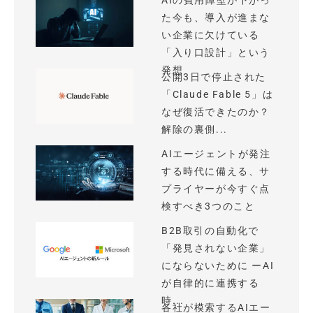
AIの費用障壁が下がっ
た今も、導入が進まな
い企業に欠けている
「入り口設計」という
発想
公開3日で停止された
「Claude Fable 5」は
なぜ復活できたのか？
解除の裏側...
AIエージェントが発注
する時代に備える、サ
プライヤーが今すぐ点
検すべき3つのこと
B2B取引の自動化で
「発見されない企業」
にならないために ーAI
が自律的に連携する
時...
各社が模索するAIエー