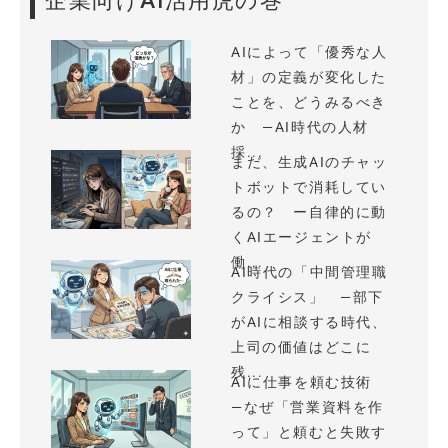
企業向けAI活用虎の巻
AIによって「優秀な人
材」の定義が変化した
ことを、どうみるべき
か —AI時代の人材
採...
まだ、生成AIのチャッ
トボットで消耗してい
るの？ ー自律的に動
くAIエージェントが
働...
AI時代の「中間管理職
クライシス」 —部下
がAIに相談する時代、
上司の価値はどこに
残...
AIに仕事を頼む技術
—なぜ「営業資料を作
って」と頼むと失敗す