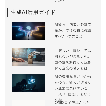
きか？
生成AI活用ガイド
AI導入「内製か外部支
援か」で悩む前に確認
すべき5つのこと
「厳しい・緩い」では
測れないAI規制、6カ
国の規制動向から読み
解く企業の備えとは
AIの費用障壁が下がっ
た今も、導入が進まな
い企業に欠けている
「入り口設計」という
発想
公開3日で停止された