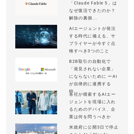
「Claude Fable 5」は
なぜ復活できたのか？
解除の裏側...
AIエージェントが発注
する時代に備える、サ
プライヤーが今すぐ点
検すべき3つのこと
B2B取引の自動化で
「発見されない企業」
にならないために ーAI
が自律的に連携する
時...
各社が模索するAIエー
ジェントを現場に入れ
るためのデバイス、企
業は何を問うべきか
米政府に公開3日で停止