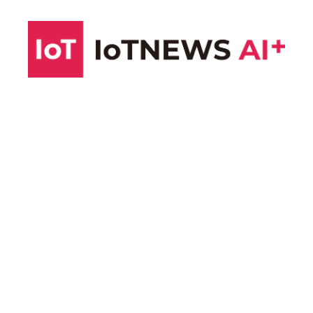
コ
ン
テ
ン
ツ
へ
ス
キ
ッ
プ