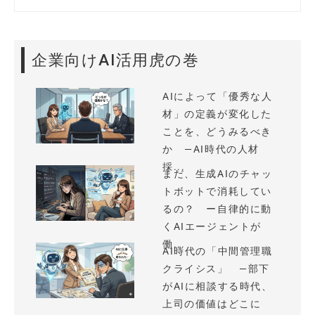
企業向けAI活用虎の巻
AIによって「優秀な人
材」の定義が変化した
ことを、どうみるべき
か —AI時代の人材
採...
まだ、生成AIのチャッ
トボットで消耗してい
るの？ ー自律的に動
くAIエージェントが
働...
AI時代の「中間管理職
クライシス」 —部下
がAIに相談する時代、
上司の価値はどこに