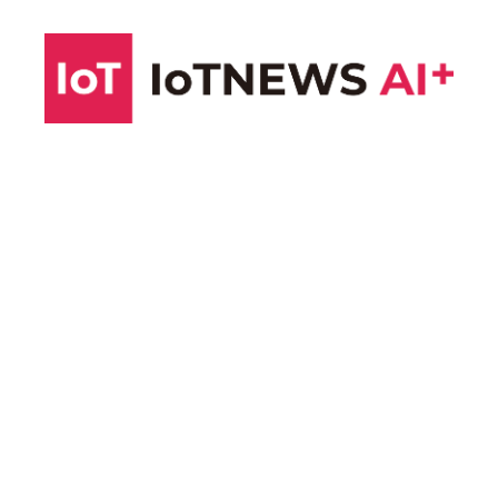
コ
ン
テ
ン
ツ
へ
ス
キ
ッ
プ