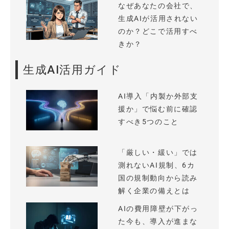
なぜあなたの会社で、
生成AIが活用されない
のか？どこで活用すべ
きか？
生成AI活用ガイド
AI導入「内製か外部支
援か」で悩む前に確認
すべき5つのこと
「厳しい・緩い」では
測れないAI規制、6カ
国の規制動向から読み
解く企業の備えとは
AIの費用障壁が下がっ
た今も、導入が進まな