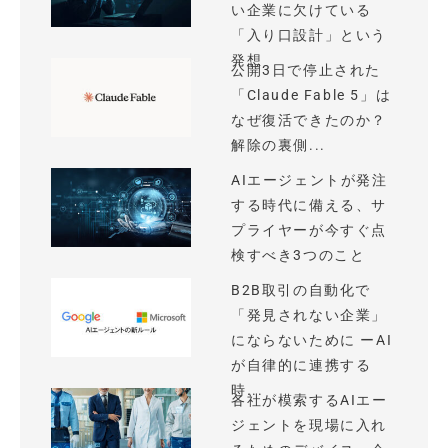
い企業に欠けている
「入り口設計」という
発想
公開3日で停止された
「Claude Fable 5」は
なぜ復活できたのか？
解除の裏側...
AIエージェントが発注
する時代に備える、サ
プライヤーが今すぐ点
検すべき3つのこと
B2B取引の自動化で
「発見されない企業」
にならないために ーAI
が自律的に連携する
時...
各社が模索するAIエー
ジェントを現場に入れ