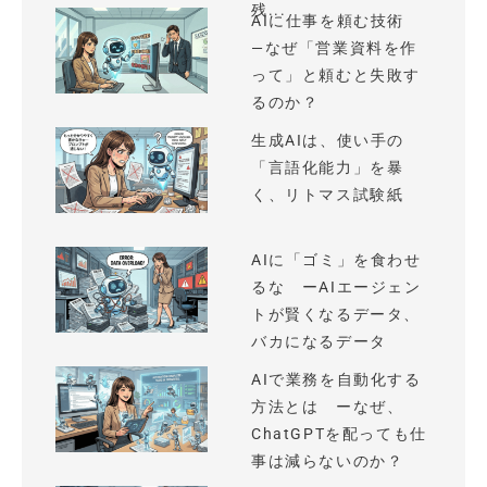
残...
AIに仕事を頼む技術
—なぜ「営業資料を作
って」と頼むと失敗す
るのか？
生成AIは、使い手の
「言語化能力」を暴
く、リトマス試験紙
AIに「ゴミ」を食わせ
るな ーAIエージェン
トが賢くなるデータ、
バカになるデータ
AIで業務を自動化する
方法とは ーなぜ、
ChatGPTを配っても仕
事は減らないのか？