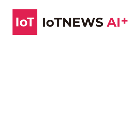
コ
ン
テ
ン
ツ
へ
ス
キ
ッ
プ