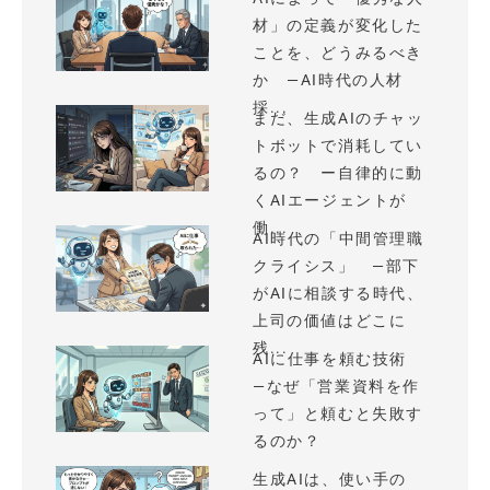
材」の定義が変化した
ことを、どうみるべき
か —AI時代の人材
採...
まだ、生成AIのチャッ
トボットで消耗してい
るの？ ー自律的に動
くAIエージェントが
働...
AI時代の「中間管理職
クライシス」 —部下
がAIに相談する時代、
上司の価値はどこに
残...
AIに仕事を頼む技術
—なぜ「営業資料を作
って」と頼むと失敗す
るのか？
生成AIは、使い手の