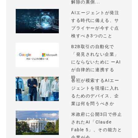
解除の裏側...
AIエージェントが発注
する時代に備える、サ
プライヤーが今すぐ点
検すべき3つのこと
B2B取引の自動化で
「発見されない企業」
にならないために ーAI
が自律的に連携する
時...
各社が模索するAIエー
ジェントを現場に入れ
るためのデバイス、企
業は何を問うべきか
米政府に公開3日で停止
されたAI「Claude
Fable 5」、その能力と
企業が今...