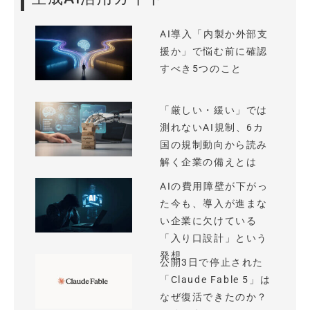
AI導入「内製か外部支
援か」で悩む前に確認
すべき5つのこと
「厳しい・緩い」では
測れないAI規制、6カ
国の規制動向から読み
解く企業の備えとは
AIの費用障壁が下がっ
た今も、導入が進まな
い企業に欠けている
「入り口設計」という
発想
公開3日で停止された
「Claude Fable 5」は
なぜ復活できたのか？