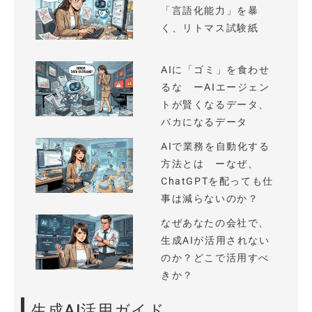
「言語化能力」を暴
く、リトマス試験紙
AIに「ゴミ」を食わせ
るな ーAIエージェン
トが賢くなるデータ、
バカになるデータ
AIで業務を自動化する
方法とは ーなぜ、
ChatGPTを配っても仕
事は減らないのか？
なぜあなたの会社で、
生成AIが活用されない
のか？どこで活用すべ
きか？
生成AI活用ガイド