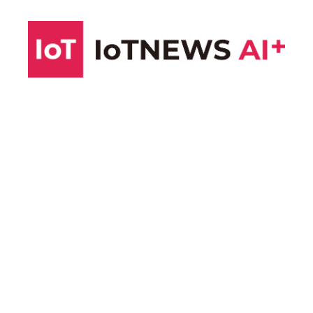
コ
ン
テ
ン
ツ
へ
ス
キ
ッ
プ