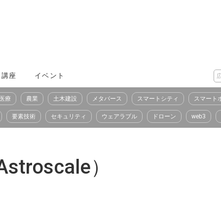
X講座
イベント
医療
農業
土木建設
メタバース
スマートシティ
スマート
要素技術
セキュリティ
ウェアラブル
ドローン
web3
roscale）