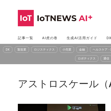
コ
ン
テ
ン
ツ
記事一覧
AI虎の巻
生成AI活用ガイド
D
へ
DX
製造業
ロジスティクス
小売業
金融
ヘルスケア・
ス
キ
ロボティクス
通信
ッ
プ
アストロスケール（Ast