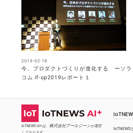
2019-02-18
今、プロダクトづくりが進化する ーソラ
コム if-up2019レポート１
IoTN
株式会社アールジーン
IoTNEWS AI+は、
が運営
IoTNEW
しております。