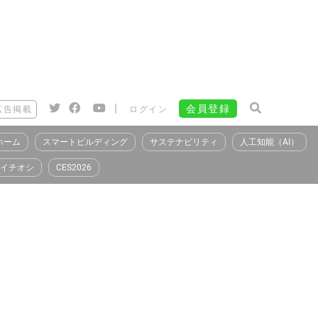
|
会員登録
広告掲載
ログイン
ホーム
スマートビルディング
サステナビリティ
人工知能（AI）
イチオシ
CES2026