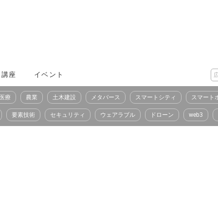
X講座
イベント
医療
農業
土木建設
メタバース
スマートシティ
スマート
要素技術
セキュリティ
ウェアラブル
ドローン
web3