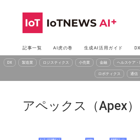
コ
ン
テ
ン
ツ
記事一覧
AI虎の巻
生成AI活用ガイド
D
へ
DX
製造業
ロジスティクス
小売業
金融
ヘルスケア・
ス
キ
ロボティクス
通信
ッ
プ
アペックス（Apex）