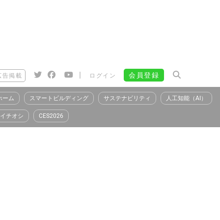
|
会員登録
広告掲載
ログイン
ホーム
スマートビルディング
サステナビリティ
人工知能（AI）
イチオシ
CES2026