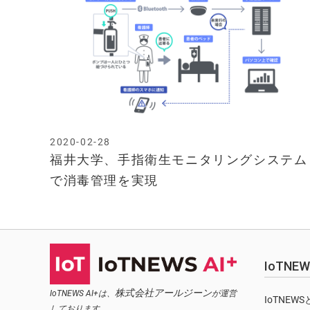
2020-02-28
福井大学、手指衛生モニタリングシステム
で消毒管理を実現
IoTN
株式会社アールジーン
IoTNEWS AI+は、
が運営
IoTNEW
しております。