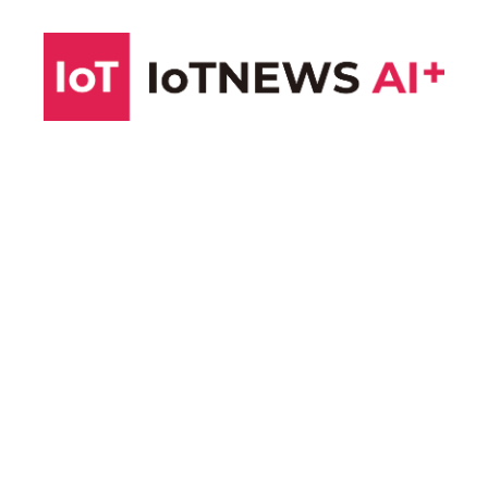
コ
ン
テ
ン
ツ
へ
ス
キ
ッ
プ