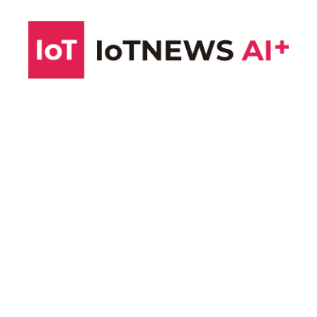
コ
ン
テ
ン
ツ
へ
ス
キ
ッ
プ