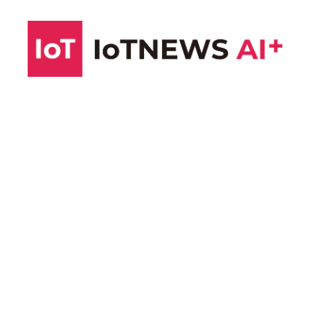
コ
ン
テ
ン
ツ
へ
ス
キ
ッ
プ