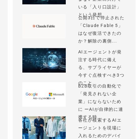
いる「入り口設計」
という発想
公開3日で停止された
「Claude Fable 5」
はなぜ復活できたの
か？解除の裏側...
AIエージェントが発
注する時代に備え
る、サプライヤーが
今すぐ点検すべき3つ
のこと
B2B取引の自動化で
「発見されない企
業」にならないため
に ーAIが自律的に連
携する時...
各社が模索するAIエ
ージェントを現場に
入れるためのデバイ