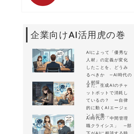
企業向けAI活用虎の巻
AIによって「優秀な
人材」の定義が変化
したことを、どうみ
るべきか —AI時代の
人材採...
まだ、生成AIのチャ
ットボットで消耗し
ているの？ ー自律
的に動くAIエージェ
ントが働...
AI時代の「中間管理
職クライシス」 —部
下がAIに相談する時