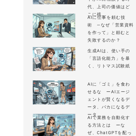
代、上司の価値はど
こに残...
AIに仕事を頼む技
術 —なぜ「営業資料
を作って」と頼むと
失敗するのか？
生成AIは、使い手の
「言語化能力」を暴
く、リトマス試験紙
AIに「ゴミ」を食わ
せるな ーAIエージ
ェントが賢くなるデ
ータ、バカになるデ
ータ
AIで業務を自動化す
る方法とは ーな
ぜ、ChatGPTを配っ