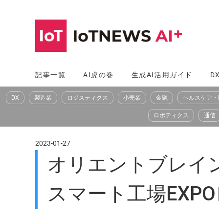
コ
ン
テ
ン
ツ
記事一覧
AI虎の巻
生成AI活用ガイド
D
へ
DX
製造業
ロジスティクス
小売業
金融
ヘルスケア・
ス
キ
ロボティクス
通信
ッ
プ
2023-01-27
オリエントブレイ
スマート工場EXP