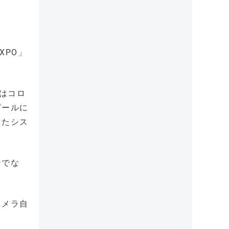
XPO」
回はコロ
ピールに
したシス
ンでな
カメラ自