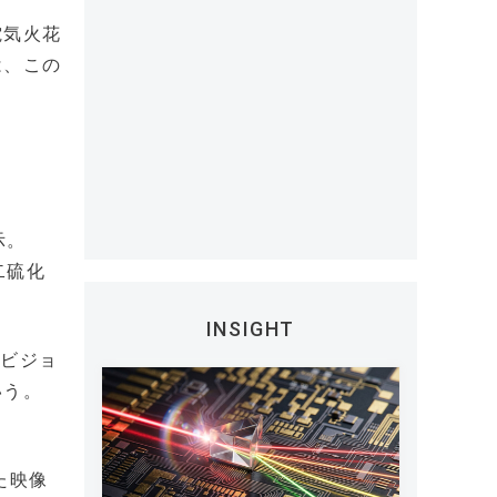
電気火花
は、この
示。
二硫化
INSIGHT
イビジョ
いう。
た映像