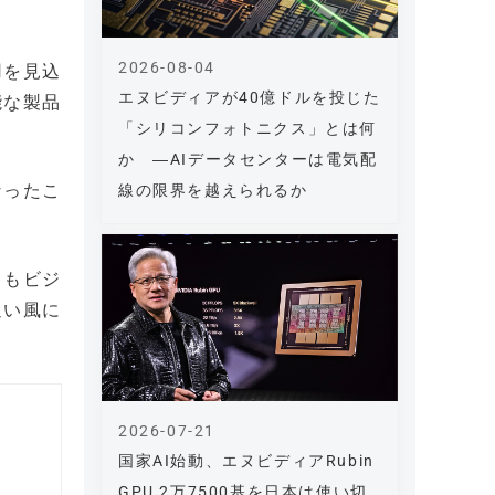
2026-08-04
用を見込
エヌビディアが40億ドルを投じた
能な製品
「シリコンフォトニクス」とは何
か ―AIデータセンターは電気配
なったこ
線の限界を越えられるか
りもビジ
追い風に
2026-07-21
国家AI始動、エヌビディアRubin
GPU 2万7500基を日本は使い切