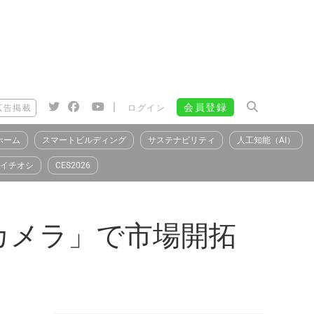
|
会員登録
広告掲載
ログイン
ホーム
スマートビルディング
サステナビリティ
人工知能（AI）
イチオシ
CES2026
カメラ」で市場開拓