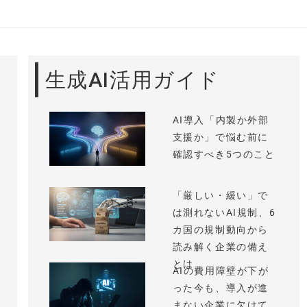
生成AI活用ガイド
AI導入「内製か外部
支援か」で悩む前に
確認すべき5つのこと
「厳しい・緩い」で
は測れないAI規制、6
カ国の規制動向から
読み解く企業の備え
とは
AIの費用障壁が下が
った今も、導入が進
まない企業に欠けて