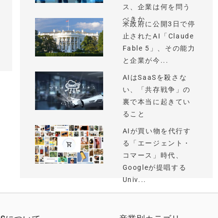
ス、企業は何を問う
べきか
米政府に公開3日で停
止されたAI「Claude
Fable 5」、その能力
と企業が今...
AIはSaaSを殺さな
い、「共存戦争」の
裏で本当に起きてい
ること
AIが買い物を代行す
る「エージェント・
コマース」時代、
Googleが提唱する
Univ...