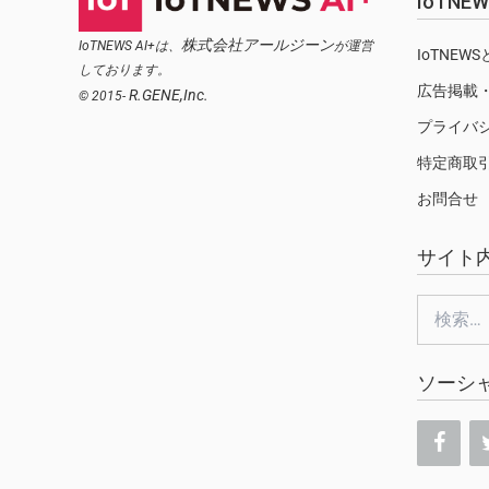
IoTN
株式会社アールジーン
IoTNEWS AI+は、
が運営
IoTNEW
しております。
広告掲載
R.GENE,Inc.
© 2015-
プライバ
特定商取
お問合せ
サイト
検
索:
ソーシ