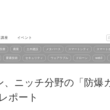
X講座
イベント
医療
農業
土木建設
メタバース
スマートシティ
スマート
要素技術
セキュリティ
ウェアラブル
ドローン
web3
ン、ニッチ分野の「防爆
Oレポート